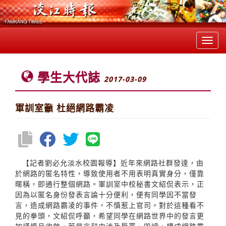
Toggl
navig
學生大代誌
2017-03-09
軍訓室籲 杜絕網路霸凌
【記者劉必允淡水校園報導】近年來網路社群發達，由
於網路的匿名特性，導致使用者不用表明真實身分，僅靠
暱稱，即通行整個網路。軍訓室中校秘書文紹侃表示，正
因為以匿名身份發表言論十分便利，便有同學因不當發
言，造成網路霸凌的事件，不慎惹上官司。對於這種看不
見的拳頭，文紹侃呼籲，希望同學在網路世界中的發言更