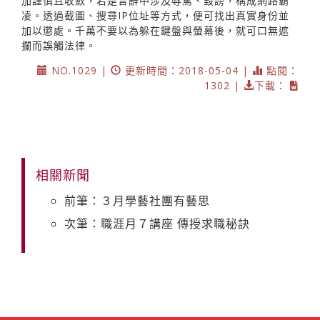
加謹慎且收斂，若是言辭中涉及辱罵、毀謗，構成網路霸
凌。透過截圖、搜尋IP位址等方式，便可找出真實身份並
加以懲處。千萬不要以為躲在鍵盤與螢幕後，就可口無遮
攔而誤觸法律。
NO.1029 |
更新時間：2018-05-04 |
點閱：
1302 |
下載：
相關新聞
前筆：３月學藝社團有藝思
次筆：職涯月７講座 傳授求職秘訣