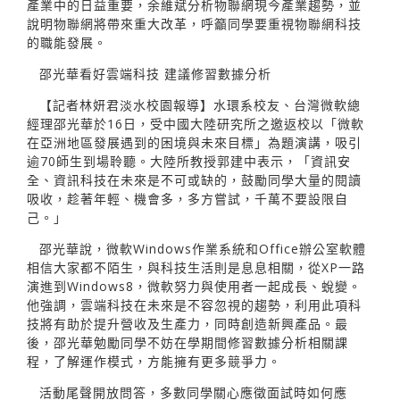
產業中的日益重要，余維斌分析物聯網現今產業趨勢，並
說明物聯網將帶來重大改革，呼籲同學要重視物聯網科技
的職能發展。
邵光華看好雲端科技 建議修習數據分析
【記者林妍君淡水校園報導】水環系校友、台灣微軟總
經理邵光華於16日，受中國大陸研究所之邀返校以「微軟
在亞洲地區發展遇到的困境與未來目標」為題演講，吸引
逾70師生到場聆聽。大陸所教授郭建中表示，「資訊安
全、資訊科技在未來是不可或缺的，鼓勵同學大量的閱讀
吸收，趁著年輕、機會多，多方嘗試，千萬不要設限自
己。」
邵光華說，微軟Windows作業系統和Office辦公室軟體
相信大家都不陌生，與科技生活則是息息相關，從XP一路
演進到Windows8，微軟努力與使用者一起成長、蛻變。
他強調，雲端科技在未來是不容忽視的趨勢，利用此項科
技將有助於提升營收及生產力，同時創造新興產品。最
後，邵光華勉勵同學不妨在學期間修習數據分析相關課
程，了解運作模式，方能擁有更多競爭力。
活動尾聲開放問答，多數同學關心應徵面試時如何應