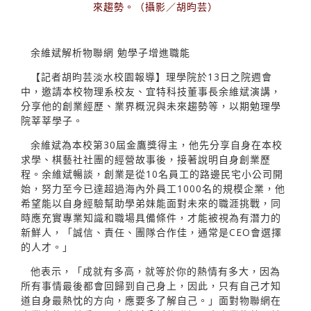
來趨勢。（攝影／胡昀芸）
余維斌解析物聯網 勉學子增進職能
【記者胡昀芸淡水校園報導】理學院於13日之院週會
中，邀請本校物理系校友、宜特科技董事長余維斌演講，
分享他的創業經歷、業界概況與未來趨勢等，以期勉理學
院莘莘學子。
余維斌為本校第30屆金鷹獎得主，他先分享自身在本校
求學、棋藝社社團的經營故事後，接著說明自身創業歷
程。余維斌暢談，創業是從10名員工的路邊民宅小公司開
始，努力至今已達超過海內外員工1000名的規模企業，他
希望能以自身經驗幫助學弟妹能面對未來的職涯挑戰，同
時應充實專業知識和職場具備條件，才能被視為有潛力的
新鮮人，「誠信、責任、團隊合作佳，通常是CEO會選擇
的人才。」
他表示，「成就有多高，就等於你的熱情有多大，因為
所有事情最後都會回歸到自己身上，因此，只有自己才知
道自身最熱忱的方向，應要多了解自己。」面對物聯網在