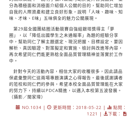
分為積極面和消極面介紹個人公關的目的，幫助同仁增加
自我的人際資產和建立良好形象，說明「人味、趣味、知
味、才味、E味」五味俱全的魅力公關展現。
第29屆全國團結圈活動競賽自強組銀塔獎得主「夢
圈」，以「降低出國學生之未通報率」為題的經驗分享
中，幫助同仁了解主題選定、現況把握、目標設定、要因
解析、真因驗證、對策擬定和實施、檢討與改進等內容，
再次希望同仁們能更熟稔全面品質管理精神並落實於工作
中。
針對今天的活動內容，相信大家的收穫很多，因此請品
保處彙整同仁這兩場專題演講之心得報告。最後感謝講者
的蒞校和同仁們的參與，希望本校全面品質管理能在大家
的努力下，持續以PDCA精進，以邁入本校第五波發展。
（攝影／閩家瑋）
NO.1034 |
更新時間：2018-05-22 |
點閱：
1221 |
下載：