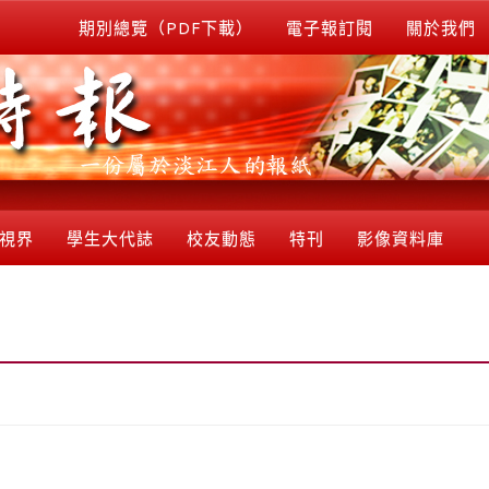
期別總覽（PDF下載）
電子報訂閱
關於我們
視界
學生大代誌
校友動態
特刊
影像資料庫