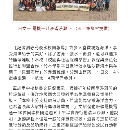
日文一 電機一赴沙崙淨灘 。（圖／軍訓室提供）
【記者劉必允淡水校園報導】許多人喜歡親近海洋，享
受海洋給予的美好，除了游泳、戲水、衝浪，還可以選擇
彎腰淨灘呢！本校「校園與社區服務學習」課程與綠色公
民行動聯盟合作，於本學期平日進行淡水區沙崙海岸與羊
稠子「貝殼海岸」的淨灘維護，分別由建築一、日文一A、
電機電通一、航太一A同學們參與。
軍訓室中校秘書文紹侃表示，根據近年於國際淨灘間的
垃圾統計，海洋垃圾兩大頭號殺手為免洗餐具及塑膠垃
圾。「本校十分支持環保活動，希望能為守護海洋盡力，
也希望喚起大家對海岸環境重視。」文紹侃也帶領電機電
通一60位同學於隔週週五上午以實際行動清理沙灘，他說
明，服務課程不僅是一般的淨灘撿垃圾，還會將撿拾垃圾
進行分類及品項統計，之後將數據提供給綠色公民行動聯