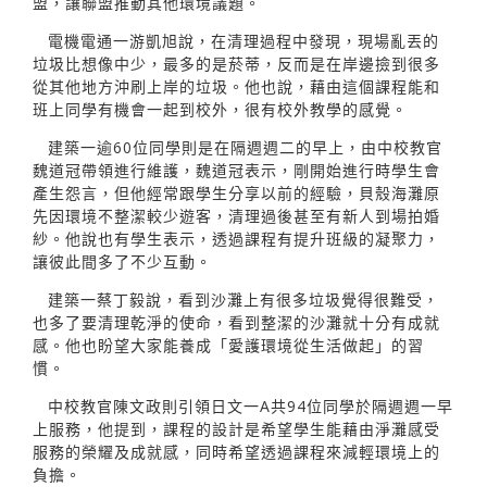
盟，讓聯盟推動其他環境議題。
電機電通一游凱旭說，在清理過程中發現，現場亂丟的
垃圾比想像中少，最多的是菸蒂，反而是在岸邊撿到很多
從其他地方沖刷上岸的垃圾。他也說，藉由這個課程能和
班上同學有機會一起到校外，很有校外教學的感覺。
建築一逾60位同學則是在隔週週二的早上，由中校教官
魏道冠帶領進行維護，魏道冠表示，剛開始進行時學生會
產生怨言，但他經常跟學生分享以前的經驗，貝殼海灘原
先因環境不整潔較少遊客，清理過後甚至有新人到場拍婚
紗。他說也有學生表示，透過課程有提升班級的凝聚力，
讓彼此間多了不少互動。
建築一蔡丁毅說，看到沙灘上有很多垃圾覺得很難受，
也多了要清理乾淨的使命，看到整潔的沙灘就十分有成就
感。他也盼望大家能養成「愛護環境從生活做起」的習
慣。
中校教官陳文政則引領日文一A共94位同學於隔週週一早
上服務，他提到，課程的設計是希望學生能藉由淨灘感受
服務的榮耀及成就感，同時希望透過課程來減輕環境上的
負擔。