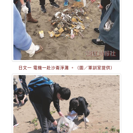
日文一 電機一赴沙崙淨灘 。（圖／軍訓室提供）