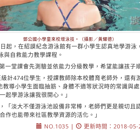
鄧公國小學童來校增泳技。（攝影／黃耀德）
3日起，在紹謨紀念游泳館有一群小學生認真地學游泳
游泳與自救能力教學課程。
第一堂課會先測驗並依能力分級教學，希望能讓孩子
個班級計474位學生，授課教師除本校體育老師外，還
也教導小學生面臨抽筋、身體不適等狀況時的常識與處
一起學游泳讓我很開心。」
，「淡大不僅游泳池設備非常棒，老師們更是親切且
合作也能帶來社區教學資源的活化。」
NO.1035 |
更新時間：2018-05-