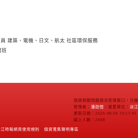
員 建築、電機、日文、航太 社區環保服務
開班
個資相關問題請洽受理窗口，分機2
管理者：
潘劭愷
/ 建置單位：
淡
更新日期：2026-08-06 10:21:43
線上人數：2448
淡江時報網頁使用規則
個資蒐集聲明專區