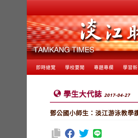
即時總覽
學校要聞
專題專欄
學習新
學生大代誌
2017-04-27
鄧公國小師生：淡江游泳教學