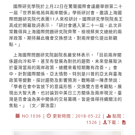
國際研究學院於上月22日在驚聲國際會議廳舉辦第二十
一屆「世界新格局與兩岸關係」學術研討會，邀請上海國
際問題研究院代表團11人來校研討。國際研究學院院長王
高成於開幕致詞表示，「研討會邁入第二十一屆，此次非
常難得與上海國際問題研究院齊聚、檢視蔡英文總統的兩
岸政策，期待藉此機會交換想法，對兩岸變化提出新觀
點。」
上海國際問題研究院副院長嚴安林表示，「目前兩岸關
係趨向冷和平，甚至有發展為對抗的趨勢，未來發展取決
於臺灣當局的兩岸政策，總體來看短期難有改善。」會
中，針對國際關係、亞太情勢，特別是川普的亞太與臺海
政策等變數，探討趨勢及影響預測。戰略碩一陳彥榮說：
「學者在會中皆放下的意識形態，交換雙方思考觀點，展
現出大智大勇，也討論到中美日三方關係及兩岸現況，臺
灣是否會淪為美中關係的交易籌碼，皆是值得持續關注的
焦點。」（文／鄭浩雲）
NO.1036 |
更新時間：2018-05-22 |
點閱：
1526 |
下載：