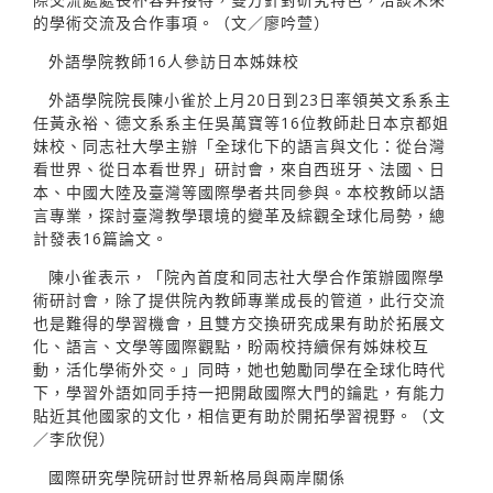
的學術交流及合作事項。（文／廖吟萱）
外語學院教師16人參訪日本姊妹校
外語學院院長陳小雀於上月20日到23日率領英文系系主
任黃永裕、德文系系主任吳萬寶等16位教師赴日本京都姐
妹校、同志社大學主辦「全球化下的語言與文化：從台灣
看世界、從日本看世界」研討會，來自西班牙、法國、日
本、中國大陸及臺灣等國際學者共同參與。本校教師以語
言專業，探討臺灣教學環境的變革及綜觀全球化局勢，總
計發表16篇論文。
陳小雀表示，「院內首度和同志社大學合作策辦國際學
術研討會，除了提供院內教師專業成長的管道，此行交流
也是難得的學習機會，且雙方交換研究成果有助於拓展文
化、語言、文學等國際觀點，盼兩校持續保有姊妹校互
動，活化學術外交。」同時，她也勉勵同學在全球化時代
下，學習外語如同手持一把開啟國際大門的鑰匙，有能力
貼近其他國家的文化，相信更有助於開拓學習視野。（文
／李欣倪）
國際研究學院研討世界新格局與兩岸關係