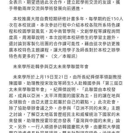
全表示，期望透過此次合作，建立起學術交流的友誼，攜
手帶動兩岸交流與學術發展向前邁進。
本校推廣大陸自費短期研修計畫多年，每學期約近150人
次在本校就讀，本次參訪行程中介紹本校各院所系特色課
程和校園學習風氣，其中商管學院、文創學程等課程詢問
度高，周湘華說明，本次說明本校研修生的學習主題外，
還討論到客製化班團的合作課可能性，藉由這次參訪更推
廣本校特色主題課程，讓大陸學子及師長對於本校之辦學
特色有更多的了解。（文／本報訊）
未來學所赴韓參與亞太未來學聯盟年會
未來學所於上月19日至21日，由所長紀舜傑率領副教授
陳國華、助理教授宋玫玫等師生5人赴韓國參與「第三屆亞
太未來學聯盟年會」。紀舜傑說明，「此聯盟由本校發
起，成員以亞洲、太平洋周圍的國家為主，目的讓在地與
全球融合，由亞太建立起屬於自己的觀點。」此次赴會，
除了協助舉辦會議之外，亦參與「亞洲不同的未來」主題
之討論，了解亞太地區曾歷經民主和威權統治下國家的未
來發展，助理教授霍珍妮亦發表「臺灣與中國的未來」論
文。另外，一行人順道參訪韓國慶熙大學，由慶熙大學國
際交流處處長朴容昇接待，雙方針對研究特色，洽談未來