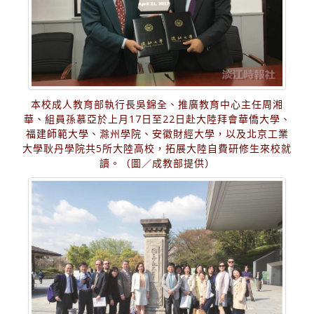
本校成人教育部執行長吳錦全、推廣教育中心主任周湘
華、組員孫慕亞於上月17日至22日赴大陸拜會華僑大學、
福建師範大學、滁州學院、安徽財經大學，以及北京工業
大學耿丹學院共5所大陸高校，拓展大陸自費研修生來校就
讀。（圖／成教部提供）