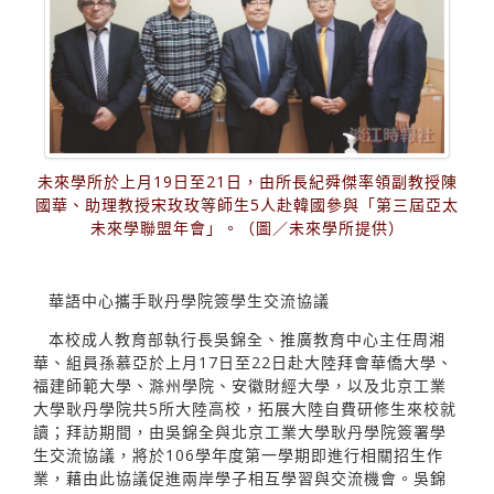
未來學所於上月19日至21日，由所長紀舜傑率領副教授陳
國華、助理教授宋玫玫等師生5人赴韓國參與「第三屆亞太
未來學聯盟年會」。（圖／未來學所提供）
華語中心攜手耿丹學院簽學生交流協議
本校成人教育部執行長吳錦全、推廣教育中心主任周湘
華、組員孫慕亞於上月17日至22日赴大陸拜會華僑大學、
福建師範大學、滁州學院、安徽財經大學，以及北京工業
大學耿丹學院共5所大陸高校，拓展大陸自費研修生來校就
讀；拜訪期間，由吳錦全與北京工業大學耿丹學院簽署學
生交流協議，將於106學年度第一學期即進行相關招生作
業，藉由此協議促進兩岸學子相互學習與交流機會。吳錦