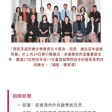
「西班牙諾貝爾文學獎得主卡密洛．荷西．謝拉百年誕辰
特展」於上月24日舉行開幕式，本展覽和阿波羅畫廊合
作，邀請27位西班牙及17位臺灣留學西班牙的藝術家們共
同展出。（攝影／閩家瑋）
相關新聞
前筆：前進海內外共啟學術交流