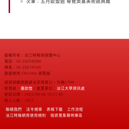
次筆：五月歐盟週 導覽奧塞美術館典藏
版權所有：淡江時報與媒體中心
電話：02-26250584
傳真：02-26214169
建議使用 Chrome 瀏覽器
個資相關問題請洽受理窗口，分機2799
管理者：
潘劭愷
/ 建置單位：
淡江大學資訊處
更新日期：2026-08-06 10:21:43
線上人數：1057
聯絡我們
法令規章
表格下載
工作流程
淡江時報網頁使用規則
個資蒐集聲明專區