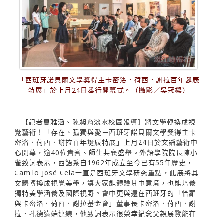
「西班牙諾貝爾文學獎得主卡密洛．荷西．謝拉百年誕辰
特展」於上月24日舉行開幕式。（攝影／吳冠樑）
【記者曹雅涵、陳昶育淡水校園報導】將文學轉換成視
覺藝術！「存在、孤獨與愛－西班牙諾貝爾文學獎得主卡
密洛．荷西．謝拉百年誕辰特展」上月24日於文錙藝術中
心開幕，逾40位貴賓、師生共襄盛舉。外語學院院長陳小
雀致詞表示，西語系自1962年成立至今已有55年歷史，
Camilo José Cela一直是西班牙文學研究重點，此展將其
文體轉換成視覺美學，讓大家能體驗其中意境，也能培養
獨特美學涵養及國際視野。會中更與遠在西班牙的「恰羅
與卡密洛．荷西．謝拉基金會」董事長卡密洛．荷西．謝
拉．孔德遠端連線，他致詞表示很榮幸紀念父親展覽能在