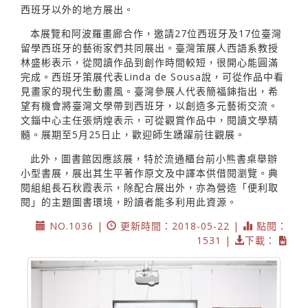
西班牙以外的地方展出。
本展覽和阿波羅畫廊合作，邀請27位西班牙及17位臺灣
留學西班牙的藝術家們共同展出。臺灣策展人西語系教授
林盛彬表示，從閱讀作品到創作時間較短，很開心能圓滿
完成。西班牙策展代表Linda de Sousa說，可從作品中看
見畫家的現代生動畫風。臺灣參展人代表簡福鋛指出，希
望有機會將臺灣文學帶到西班牙，以創造多元藝術交流。
文錙中心主任張炳煌表示，可從觀賞作品中，閱讀文學精
髓。展期至5月25日止，歡迎師生踴躍前往觀展。
此外，圖書館因應該展，特於流通櫃台前小熊書桌舉辦
小型書展，展出其生平著作原文及中譯本供借閱瀏覽。典
閱組組長石秋霞表示，除配合展出外，亦為營造「便利取
閱」的主題圖書環境，盼讀者能多利用此資源。
NO.1036 |
更新時間：2018-05-22 |
點閱：
1531 |
下載：