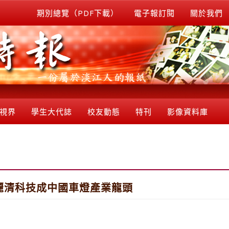
期別總覽（PDF下載）
電子報訂閱
關於我們
視界
學生大代誌
校友動態
特刊
影像資料庫
麗清科技成中國車燈產業龍頭