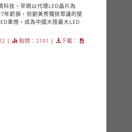
清科技，早期以代理LED晶片為
續7年虧損，但劉美秀獨排眾議的堅
LED車燈，成為中國大陸最大LED
22 |
點閱：2101 |
下載：