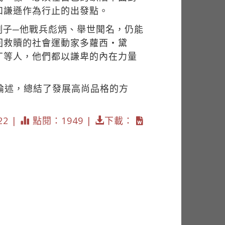
和謙遜作為行止的出發點。
例子─他戰兵彪炳、舉世聞名，仍能
回救贖的社會運動家多蘿西‧黛
丁等人，他們都以謙卑的內在力量
論述，總結了發展高尚品格的方
22 |
點閱：1949 |
下載：