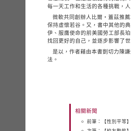
每一天工作和生活的各種挑戰，人
微軟共同創辦人比爾‧蓋茲推薦
保持虛懷若谷。又，書中其他的典
伊、服膺使命的前美國勞工部長珀
找回更好的自己，並逐步影響了世
是以，作者藉由本書剴切力陳謙
法。
相關新聞
前筆：【性別平等】
次筆：【校友動態