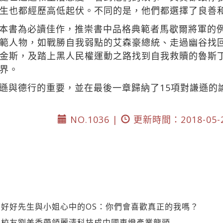
生也都經歷高低起伏。不同的是，他們都選擇了良善
本書為必讀佳作，推崇書中品格典範者馬歇爾將軍的
範人物，如戰勝自我弱點的艾森豪總統、走過幽谷找
金斯，及踏上黑人民權運動之路找到自我救贖的魯斯
界。
遜與德行的重要，並在最後一章歸納了15項對謙遜的
NO.1036 |
更新時間：2018-05-
好好先生與小姐心中的OS：你們會喜歡真正的我嗎？
】校友劉美秀帶領麗清科技成中國車燈產業龍頭