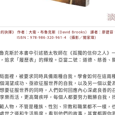
抉擇》 作者：大衛‧布魯克斯（David Brooks） 譯者：廖建
ISBN：978-986-320-961-4 （攝影／閩家瑋）
魯克斯於本書中引述猶太牧師在《孤獨的信仰之人》
，追求「履歷表」的輝煌。亞當二號：道德、慈善、
局面裡，被要求同時具備兩種自我。學會如何在這兩
個渴望成功、亟欲征服世界的自我，以及另一個以愛
想要征服世界的同時，人們如何回應內心深處良善的
享樂而活，更高聲疾呼，每個人都要努力戰勝自我，
範人物，不管是種族、性別、宗教和職業都不一樣，
處世之道和生活態度。看到他們的故事，其實都跟你