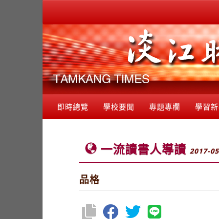
即時總覽
學校要聞
專題專欄
學習新
一流讀書人導讀
2017-05
品格