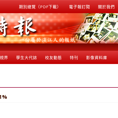
期別總覽（PDF下載）
電子報訂閱
關於我們
視界
學生大代誌
校友動態
特刊
影像資料庫
1%