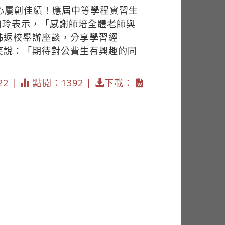
心屢創佳績！應屆中等學程實習生
徐加玲表示，「感謝師培全體老師與
姊返校舉辦座談，分享學習經
笑說：「期待對公費生有興趣的同
22 |
點閱：1392 |
下載：