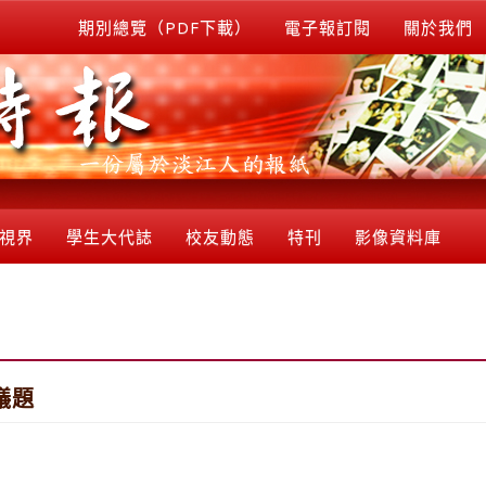
期別總覽（PDF下載）
電子報訂閱
關於我們
視界
學生大代誌
校友動態
特刊
影像資料庫
議題