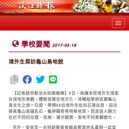
Toggl
navig
學校要聞
2017-05-18
境外生探訪龜山島地貌
【記者趙世勳淡水校園報導】6日，為讓本校境外生探索
台灣地形景觀、體驗宜蘭在地文化，境輔組舉辦宜蘭龜山
島文化之旅一日遊，帶領66位境外生從烏石港出發，前往
探索龜山島鐘乳石、龜卵觀奇等特殊地質，而其迷人魅力
在於不同的位置、氣候、潮汐觀賞，皆有不同景觀變化。
另外，安排至一米特創藝美食館品嘗當地名產與一試宜