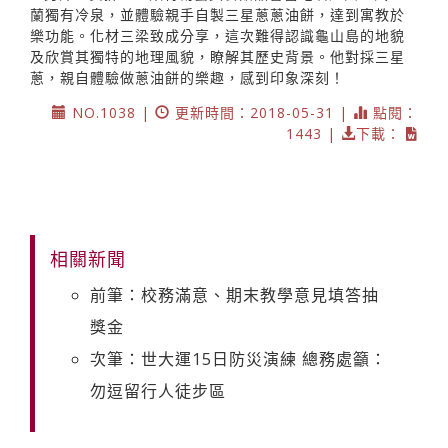
蘭獨有冷泉，並體驗親手自製三星蔥蔥油餅，達到寓教於
樂功能。化材三梁致成分享，這次難得認識龜山島的地貌
及欣賞其獨特的地理風貌，瞭解其歷史背景。他對採三星
蔥，親自體驗做蔥油餅的樂趣，感到印象深刻！
NO.1038 |
更新時間：2018-05-31 |
點閱：
1443 |
下載：
相關新聞
前筆：校務滿意、期末教學意見填答抽
獎金
次筆：世大運15日防災演練 總務處籲：
勿逗留行人徒步區