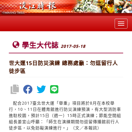
Toggl
navig
學生大代誌
2017-05-18
世大運15日防災演練 總務處籲：勿逗留行人
徒步區
配合2017臺北世大運「舉重」項目將於8月在本校舉
行，10、11日在體育館進行防災演練預演，有大型消防車
進駐校園，預計15日（週一）15時正式演練；節能空間組
組長姜宜山呼籲：「師生在演練期間勿逗留傳播館前行人
徒步區，以免妨礙演練進行。」（文／本報訊）