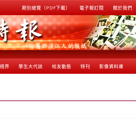
期別總覽（PDF下載）
電子報訂閱
關於我們
視界
學生大代誌
校友動態
特刊
影像資料庫