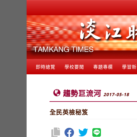
即時總覽
學校要聞
專題專欄
學習新
趨勢巨流河
2017-05-18
全民英檢秘笈