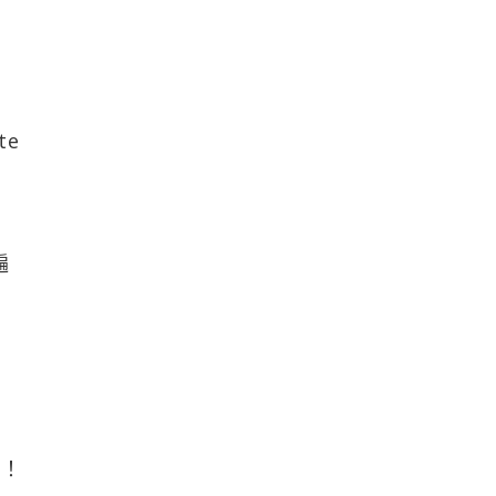
te
遍
啊！