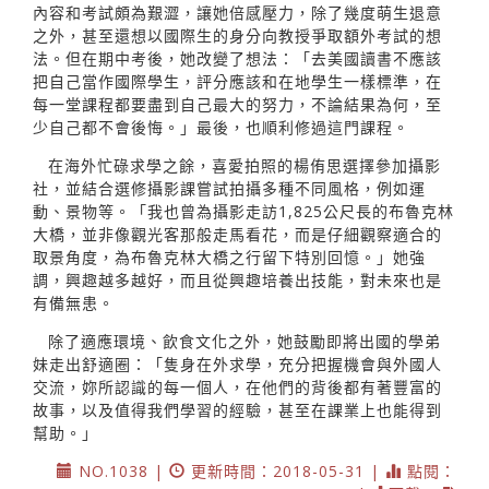
內容和考試頗為艱澀，讓她倍感壓力，除了幾度萌生退意
之外，甚至還想以國際生的身分向教授爭取額外考試的想
法。但在期中考後，她改變了想法：「去美國讀書不應該
把自己當作國際學生，評分應該和在地學生一樣標準，在
每一堂課程都要盡到自己最大的努力，不論結果為何，至
少自己都不會後悔。」最後，也順利修過這門課程。
在海外忙碌求學之餘，喜愛拍照的楊侑思選擇參加攝影
社，並結合選修攝影課嘗試拍攝多種不同風格，例如運
動、景物等。「我也曾為攝影走訪1,825公尺長的布魯克林
大橋，並非像觀光客那般走馬看花，而是仔細觀察適合的
取景角度，為布魯克林大橋之行留下特別回憶。」她強
調，興趣越多越好，而且從興趣培養出技能，對未來也是
有備無患。
除了適應環境、飲食文化之外，她鼓勵即將出國的學弟
妹走出舒適圈：「隻身在外求學，充分把握機會與外國人
交流，妳所認識的每一個人，在他們的背後都有著豐富的
故事，以及值得我們學習的經驗，甚至在課業上也能得到
幫助。」
NO.1038 |
更新時間：2018-05-31 |
點閱：