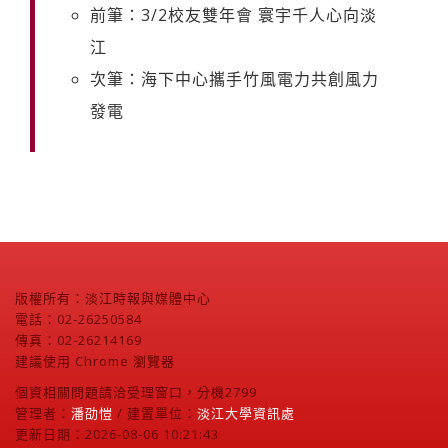
前筆：3/2校友雙年會 寰宇千人心向淡
江
次筆：海下中心攜手竹風電力共創風力
發電
版權所有：淡江時報與媒體中心
電話：02-26250584
傳真：02-26214169
建議使用 Chrome 瀏覽器
個資相關問題請洽受理窗口，分機2799
管理者：
潘劭愷
/ 建置單位：
淡江大學資訊處
更新日期：2026-08-06 10:21:43