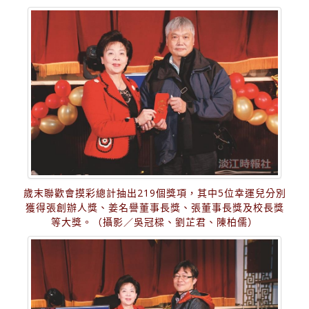
歲末聯歡會摸彩總計抽出219個獎項，其中5位幸運兒分別
獲得張創辦人獎、姜名譽董事長獎、張董事長獎及校長獎
等大獎。（攝影／吳冠樑、劉芷君、陳柏儒）