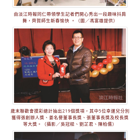
由淡江時報同仁帶領學生記者們開心秀出一段趣味抖肩
舞，齊賀師生新春愉快 。（圖／馮富雄提供）
歲末聯歡會摸彩總計抽出219個獎項，其中5位幸運兒分別
獲得張創辦人獎、姜名譽董事長獎、張董事長獎及校長獎
等大獎。（攝影／吳冠樑、劉芷君、陳柏儒）