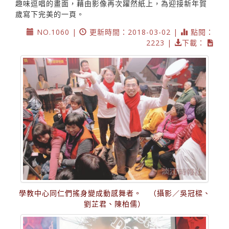
趣味逗唱的畫面，藉由影像再次躍然紙上，為迎接新年賀
歲寫下完美的一頁。
NO.1060 |
更新時間：2018-03-02 |
點閱：
2223 |
下載：
學教中心同仁們搖身變成動感舞者。 （攝影／吳冠樑、
劉芷君、陳柏儒）