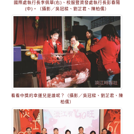
國際處執行長李佩華(右)、校服暨資發處執行長彭春陽
(中)。（攝影／吳冠樑、劉芷君、陳柏儒）
看看中獎的幸運兒是誰呢？（攝影／吳冠樑、劉芷君、陳
柏儒）