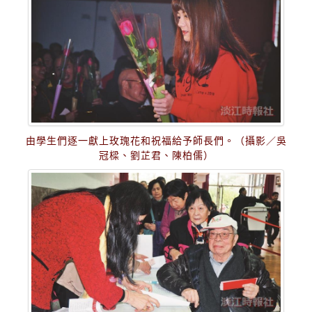
由學生們逐一獻上玫瑰花和祝福給予師長們。（攝影／吳
冠樑、劉芷君、陳柏儒）