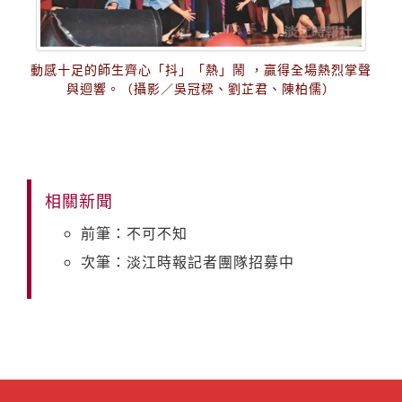
動感十足的師生齊心「抖」「熱」鬧 ，贏得全場熱烈掌聲
與迴響。（攝影／吳冠樑、劉芷君、陳柏儒）
相關新聞
前筆：不可不知
次筆：淡江時報記者團隊招募中