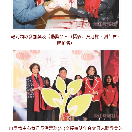
報到領取參加獎及活動獎品。（攝影／吳冠樑、劉芷君、
陳柏儒）
由學教中心執行長潘慧玲(左)交接給明年合辦歲末聯歡會的