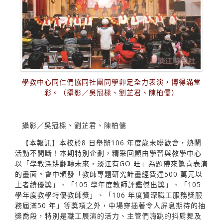
學教中心同仁們協同社團同學卯足全力表演，博得滿堂
彩。（攝影／吳冠樑、劉芷君、陳柏儒）
攝影／吳冠樑、劉芷君、陳柏儒
【本報訊】本校於8 日舉辦106 年度歲末聯歡會，熱鬧
活動不間斷！本期特別企劃，精采回顧由學習與教學中心
以「學教深耕翻轉未來，淡江有GO 旺」為題帶來驚喜表演
的畫面。會中頒發「教師專題研究計畫經費達500 萬元以
上者績優獎」、「105 學年度教師評鑑傑出獎」、「105
學年度教學特優教師獎」、「106 年度資深職工服務獎服
務屆滿50 年」等獎項之外，中場穿插著令人屏息期待的抽
獎喬段，特別是職工展演的活力、主管們嗨跳的抖肩舞及