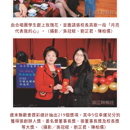
由合唱團學生獻上玫瑰花，並邀請張校長高歌一段「月亮
代表我的心」。（攝影／吳冠樑、劉芷君、陳柏儒）
歲末聯歡會摸彩總計抽出219個獎項，其中5位幸運兒分別
獲得張創辦人獎、姜名譽董事長獎、張董事長獎及校長獎
等大獎。（攝影／吳冠樑、劉芷君、陳柏儒）