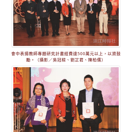
會中表揚教師專題研究計畫經費達500萬元以上，以資鼓
勵。（攝影／吳冠樑、劉芷君、陳柏儒）