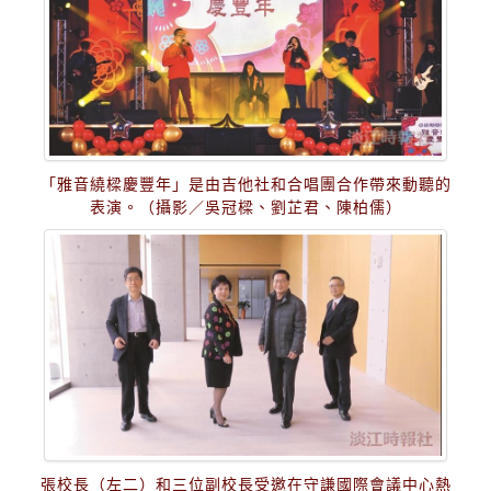
「雅音繞樑慶豐年」是由吉他社和合唱團合作帶來動聽的
表演。（攝影／吳冠樑、劉芷君、陳柏儒）
張校長（左二）和三位副校長受邀在守謙國際會議中心熱