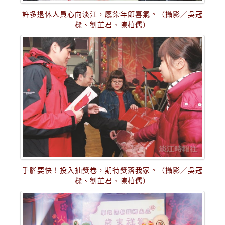
許多退休人員心向淡江，感染年節喜氣。（攝影／吳冠
樑、劉芷君、陳柏儒）
手腳要快！投入抽獎卷，期待獎落我家。（攝影／吳冠
樑、劉芷君、陳柏儒）