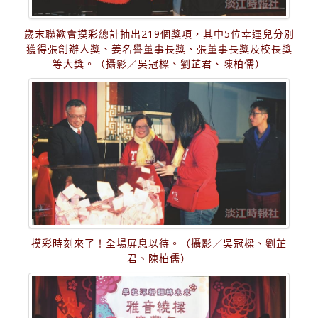
歲末聯歡會摸彩總計抽出219個獎項，其中5位幸運兒分別
獲得張創辦人獎、姜名譽董事長獎、張董事長獎及校長獎
等大獎。（攝影／吳冠樑、劉芷君、陳柏儒）
摸彩時刻來了！全場屏息以待。（攝影／吳冠樑、劉芷
君、陳柏儒）