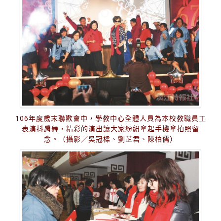
106年度歲末聯歡會中，學教中心全體人員為本校教職員工
表演抖肩舞，精彩的演出讓大家紛紛拿起手機拿拍照留
念。（攝影／吳冠樑、劉芷君、陳柏儒）