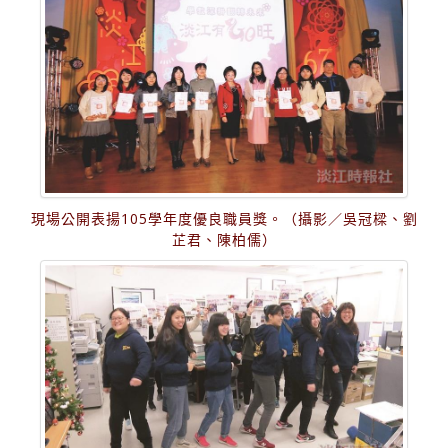
現場公開表揚105學年度優良職員獎。（攝影／吳冠樑、劉
芷君、陳柏儒）