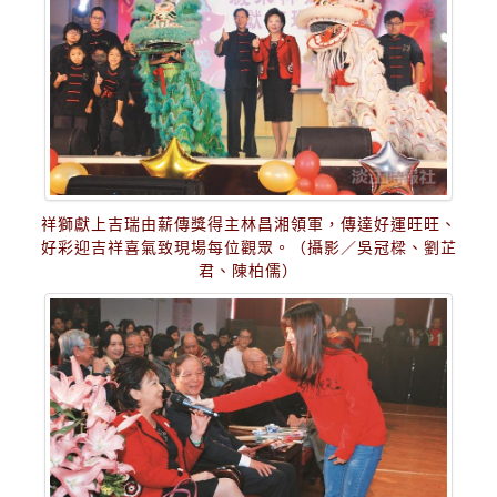
祥獅獻上吉瑞由薪傳獎得主林昌湘領軍，傳達好運旺旺、
好彩迎吉祥喜氣致現場每位觀眾。（攝影／吳冠樑、劉芷
君、陳柏儒）