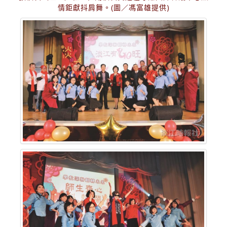
情鉅獻抖肩舞。(圖／馮富雄提供)