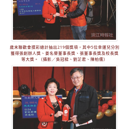
歲末聯歡會摸彩總計抽出219個獎項，其中5位幸運兒分別
獲得張創辦人獎、姜名譽董事長獎、張董事長獎及校長獎
等大獎。（攝影／吳冠樑、劉芷君、陳柏儒）