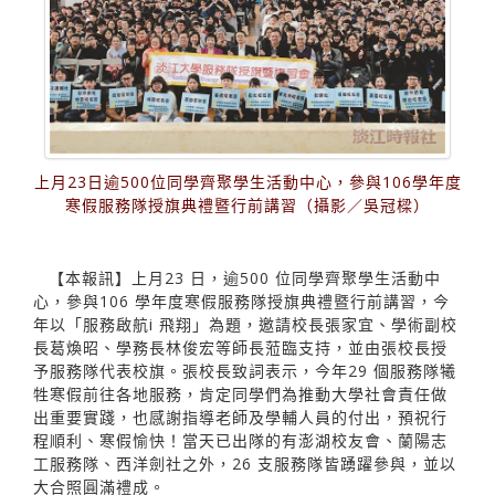
上月23日逾500位同學齊聚學生活動中心，參與106學年度
寒假服務隊授旗典禮暨行前講習（攝影／吳冠樑）
【本報訊】上月23 日，逾500 位同學齊聚學生活動中
心，參與106 學年度寒假服務隊授旗典禮暨行前講習，今
年以「服務啟航i 飛翔」為題，邀請校長張家宜、學術副校
長葛煥昭、學務長林俊宏等師長蒞臨支持，並由張校長授
予服務隊代表校旗。張校長致詞表示，今年29 個服務隊犧
牲寒假前往各地服務，肯定同學們為推動大學社會責任做
出重要實踐，也感謝指導老師及學輔人員的付出，預祝行
程順利、寒假愉快！當天已出隊的有澎湖校友會、蘭陽志
工服務隊、西洋劍社之外，26 支服務隊皆踴躍參與，並以
大合照圓滿禮成。