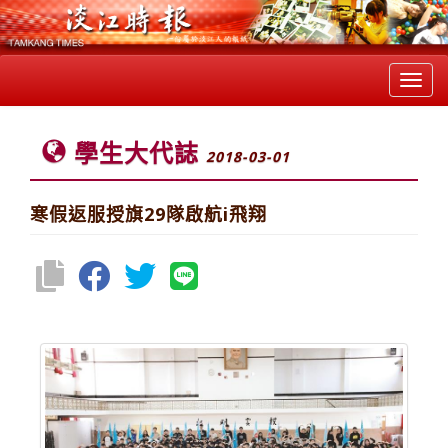
Toggl
navig
學生大代誌
2018-03-01
寒假返服授旗29隊啟航i飛翔