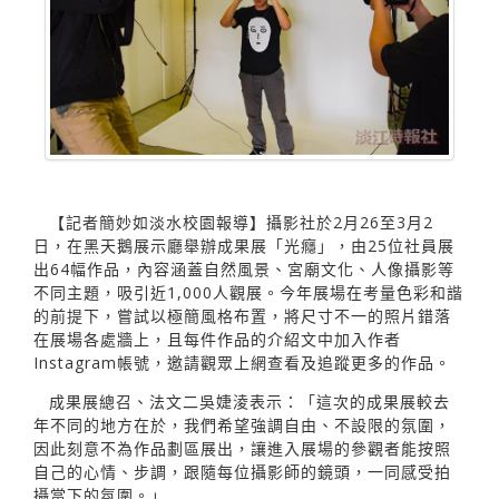
【記者簡妙如淡水校園報導】攝影社於2月26至3月2
日，在黑天鵝展示廳舉辦成果展「光癮」，由25位社員展
出64幅作品，內容涵蓋自然風景、宮廟文化、人像攝影等
不同主題，吸引近1,000人觀展。今年展場在考量色彩和諧
的前提下，嘗試以極簡風格布置，將尺寸不一的照片錯落
在展場各處牆上，且每件作品的介紹文中加入作者
Instagram帳號，邀請觀眾上網查看及追蹤更多的作品。
成果展總召、法文二吳婕淩表示：「這次的成果展較去
年不同的地方在於，我們希望強調自由、不設限的氛圍，
因此刻意不為作品劃區展出，讓進入展場的參觀者能按照
自己的心情、步調，跟隨每位攝影師的鏡頭，一同感受拍
攝當下的氛圍。」