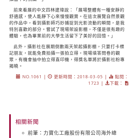
前來看展的中文四林建瑋說：「展場整體有一種安靜的
舒適感，使人能靜下心來慢慢觀賞。在這次展覽自然景觀
的作品中，看到攝影師巧妙捕捉到光影流動的瞬間，是我
特別喜歡的部分。嘗試了現場架設影棚，不僅是很有趣的
體驗，也為畢業前的大學生活留下了美好的回憶。」
此外，攝影社在展期倒數兩天架起攝影棚，只要打卡標
記朋友，就能免費拍攝一張拍立得，現場填答問卷的觀
眾，有機會抽中拍立得直印機，得獎名單將於攝影社粉專
揭曉。
NO.1061 |
更新時間：2018-03-05 |
點閱：
1723 |
下載：
相關新聞
前筆：力寶化工廠股份有限公司海外總