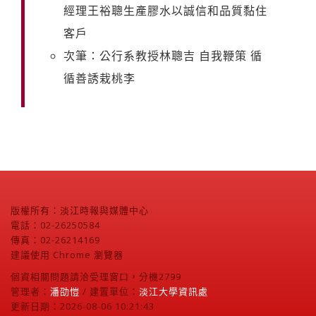
經理王裕聰生產膠水以誠信和品質黏住
客戶
次筆：公行系教授林聰吉 自我鞭策 循
循善誘栽桃李
版權所有：淡江時報與媒體中心
電話：02-26250584
傳真：02-26214169
建議使用 Chrome 瀏覽器
個資相關問題請洽受理窗口，分機2799
管理者：
潘劭愷
/ 建置單位：
淡江大學資訊處
更新日期：2026-08-06 10:21:43