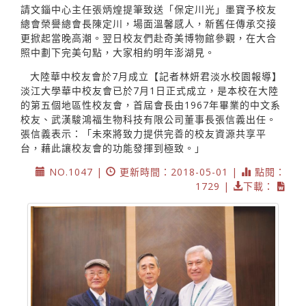
請文錙中心主任張炳煌提筆致送「保定川光」墨寶予校友
總會榮譽總會長陳定川，場面溫馨感人，新舊任傳承交接
更掀起當晚高潮。翌日校友們赴奇美博物館參觀，在大合
照中劃下完美句點，大家相約明年澎湖見。
大陸華中校友會於7月成立【記者林妍君淡水校園報導】
淡江大學華中校友會已於7月1日正式成立，是本校在大陸
的第五個地區性校友會，首屆會長由1967年畢業的中文系
校友、武漢駿鴻福生物科技有限公司董事長張信義出任。
張信義表示：「未來將致力提供完善的校友資源共享平
台，藉此讓校友會的功能發揮到極致。」
NO.1047 |
更新時間：2018-05-01 |
點閱：
1729 |
下載：