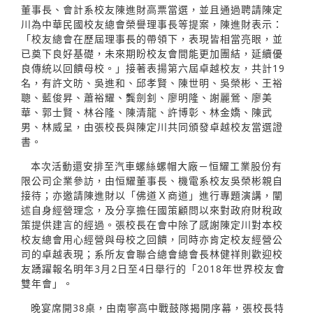
董事長、會計系校友陳進財高票當選，並且通過聘請陳定
川為中華民國校友總會榮譽理事長等提案，陳進財表示：
「校友總會在歷屆理事長的帶領下，表現皆相當亮眼，並
已奠下良好基礎，未來期盼校友會間能更加團結，延續優
良傳統以回饋母校。」接著表揚第六屆卓越校友，共計19
名，有許文昉、吳進和、邱孝賢、陳世明、吳榮彬、王裕
聰、藍俊昇、蕭裕耀、龔劍釗、廖明隆、謝麗鶯、廖美
華、郭士賢、林谷隆、陳清龍、許博彰、林金嬌、陳武
男、林威呈，由張校長與陳定川共同頒發卓越校友當選證
書。
本次活動還安排至汽車螺絲螺帽大廠－恒耀工業股份有
限公司企業參訪，由恒耀董事長、機電系校友吳榮彬親自
接待；亦邀請陳進財以「佛道Ｘ商道」進行專題演講，闡
述自身經營理念，及分享擔任國策顧問以來對政府財稅政
策提供建言的經過。張校長在會中除了感謝陳定川對本校
校友總會用心經營與母校之回饋，同時亦肯定校友經營公
司的卓越表現；系所友會聯合總會總會長林健祥則歡迎校
友踴躍報名明年3月2日至4日舉行的「2018年世界校友會
雙年會」。
晚宴席開38桌，由南寧高中戰鼓隊揭開序幕，張校長特