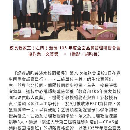
校長張家宜 ( 左四 ) 頒發 105 年度全面品質管理研習會會
後作業「文質獎」。（攝影／胡昀芸）
【記者胡昀芸淡水校園報導】第78次校務會議於3日在覺
生國際會議廳舉行，一、二級單位主管、師生代表等出
席，並與台北校園、蘭陽校園同步視訊。首先，校長張家
宜頒獎，通核中心講師胡延薇榮獲「教育部106年度友善校
園特殊貢獻人員獎」、機電系教授楊龍杰與資工系教授石
貴平編輯《淡江理工學刊》，於9月被收錄ESCI資料庫，各
獲頒獎牌一面，以資鼓勵；之後頒發認證書予化學系副教
授吳俊弘、西語系助理教授劉珍綾、法文系助理教授陳麗
娟等8人，通過「淡江大學第三屆職涯導師培訓—CPAS諮
詢師校園培訓班」的初階資格認證；以及105學年度全面品