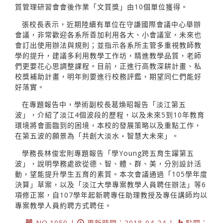
質管理研習會會後作業「文質獎」由10個單位獲得。
張校長表示，近期陸續有單位在守謙國際會議中心舉辦
會議，非常歡迎各系所善加利用各大、小會議室，未來也
會訂出使用辦法與規則；並指示各系所主管多重視教師教
學的提升，建議多利用教學工作坊，精進教學品質，老師
們更要花心思調整課程。目前，正進行高教深耕計畫、私
校獎補助計畫，明年則要進行校務評鑑，期望同仁們能好
好落實。
在專題報告中，學術副校長葛煥昭報告「淡江第五
波」，介紹了淡江4個波段的歷程，以及未來5到10年教育
環境將會面臨到的困境，本校的發展策略以及重點工作，
在第五波的願景為「共創大淡水‧智慧大未來」。
學務長林俊宏則專題報告「學Young跨五育生躍第五
波」，說明學務處欲從德、智、體、群、美，分別設計活
動，望能提升學生五育的素質。本次會議通過「105學年度
決算」草案，以及「淡江大學專案教學人員聘任辦法」等6
項修正案，自107學年起新聘專任助理教授及專任講師均以
專案教學人員約聘方式聘任。
NO.1050 |
更新時間：2018-04-24 |
點閱：