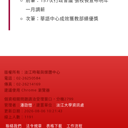
前筆：157次行政會議 張校長宣布明年
一月調薪
次筆：華語中心成效獲教部績優獎
版權所有：淡江時報與媒體中心
電話：02-26250584
傳真：02-26214169
建議使用 Chrome 瀏覽器
個資相關問題請洽受理窗口，分機2799
管理者：
潘劭愷
/ 建置單位：
淡江大學資訊處
更新日期：2026-08-06 10:21:43
線上人數：1191
聯絡我們
法令規章
表格下載
工作流程