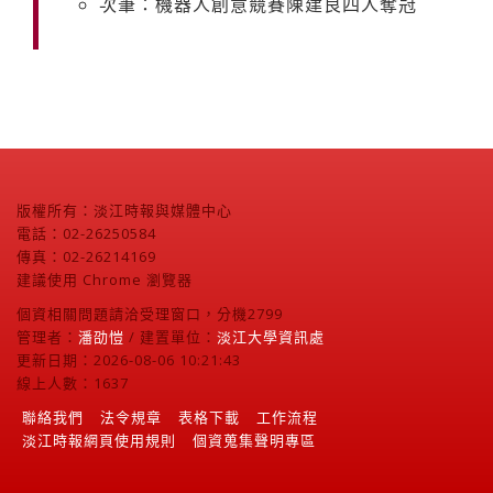
次筆：機器人創意競賽陳建良四人奪冠
版權所有：淡江時報與媒體中心
電話：02-26250584
傳真：02-26214169
建議使用 Chrome 瀏覽器
個資相關問題請洽受理窗口，分機2799
管理者：
潘劭愷
/ 建置單位：
淡江大學資訊處
更新日期：2026-08-06 10:21:43
線上人數：1637
聯絡我們
法令規章
表格下載
工作流程
淡江時報網頁使用規則
個資蒐集聲明專區