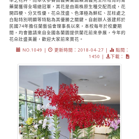
藥蘭獲得全場總冠軍，其花是由兩株原生種交配而成，花
開四梗、分叉性優，花朵茂盛、色澤極為鮮紅、蕊柱處之
白點特別明顯等特點為其優勝之關鍵。自創辦人張建邦於
民國74年擔任蘭藝協會理事長以來，本校每年於校慶期
間，均會邀請來自全國各蘭園提供蘭花前來參展，今年的
花朵壯盛美麗，歡迎大家前來賞花。
NO.1049 |
更新時間：2018-04-27 |
點閱：
1450 |
下載：