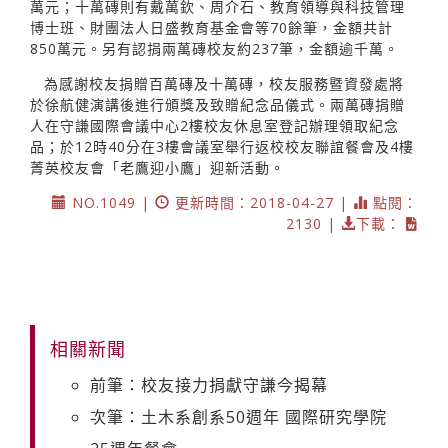
萬元；十萬磚則有戴萬欽、周介石、教育領導與科技管理
博士班、財團法人日盛教育基金會等70餘筆，金額共計
850萬元。另有認捐兩萬磚校友約237筆，金額逾千萬。
為感謝校友捐贈百萬磚及十萬磚，校友服務暨資發處將
於徐航健演講後進行頒獎及致贈紀念品儀式。兩萬磚捐贈
人在守謙國際會議中心2樓校友休息室登記辦理領取紀念
品；於12時40分在3樓會議室舉行返校校友聯誼餐會及4樓
菁英校友會「老鷹迎小鷹」迎新活動。
NO.1049 |
更新時間：2018-04-27 |
點閱：
2130 |
下載：
相關新聞
前筆：校友接力捐獻守謙今揭幕
次筆：土木系創系50週年 國際研究學院