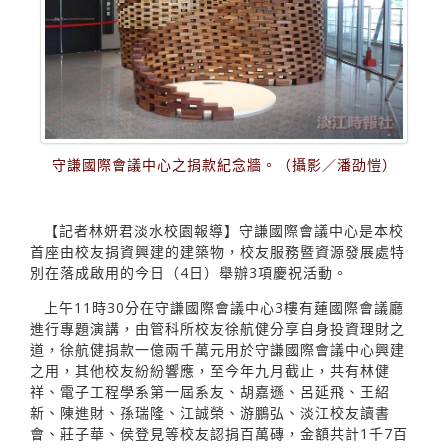
守謙國際會議中心之捐款紀念牆。（攝影／潘劭愷）
【記者林妍君淡水校園報導】守謙國際會議中心是本校
首座由校友捐資興建的建築物，校友服務暨資源發展處特
別在落成啟用的今日（4日）舉辦3項慶祝活動。
上午11時30分在守謙國際會議中心3樓有蓮國際會議廳
進行專題演講，由管科所校友徐航健分享自身投資理財之
道，徐航健捐款一億兩千萬元用於守謙國際會議中心興建
之用，其他校友紛紛響應，至今年九月截止，共有林健
祥、電子工程學系第一屆系友、胡嘉遜、呂延飛、王紹
新、陳進財、孫瑞隆、江誠榮、游鵬弘、淡江校友讀書
會、莊子華、侯登見等校友認捐百萬磚，金額共計1千7百