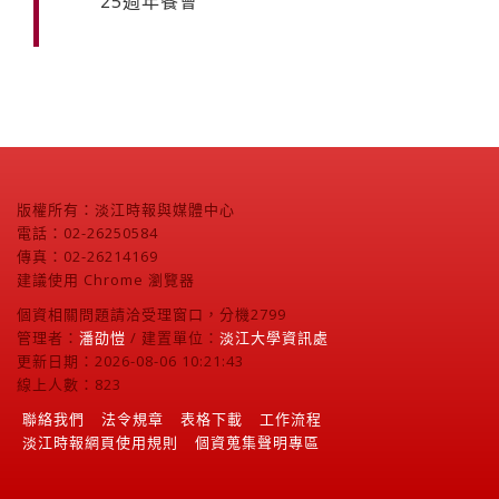
25週年餐會
版權所有：淡江時報與媒體中心
電話：02-26250584
傳真：02-26214169
建議使用 Chrome 瀏覽器
個資相關問題請洽受理窗口，分機2799
管理者：
潘劭愷
/ 建置單位：
淡江大學資訊處
更新日期：2026-08-06 10:21:43
線上人數：823
聯絡我們
法令規章
表格下載
工作流程
淡江時報網頁使用規則
個資蒐集聲明專區