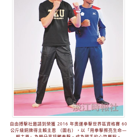
自由搏擊社邀請到榮獲 2016 年奧運拳擊世界區資格賽 60
公斤級銅牌得主賴主恩 （圖右），以「用拳擊擦亮生命—
賴主恩」為題分享接觸拳擊、成為國手的心路歷程。