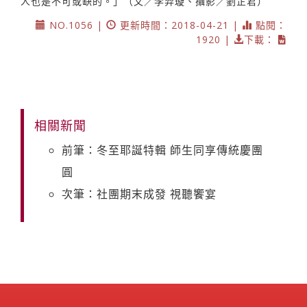
人也是不可或缺的。」（文／李羿璇、攝影／劉芷君）
NO.1056 |
更新時間：2018-04-21 |
點閱：
1920 |
下載：
相關新聞
前筆：冬至耶誕特輯 師生同享傳統慶團
圓
次筆：社團期末成發 視聽饗宴