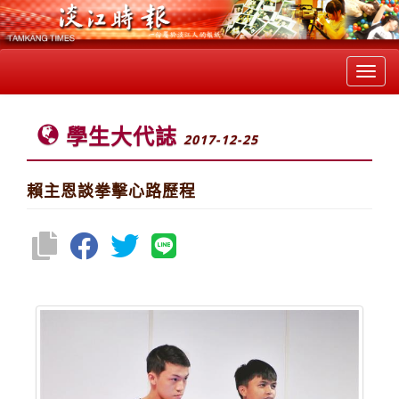
Toggl
navig
學生大代誌
2017-12-25
賴主恩談拳擊心路歷程