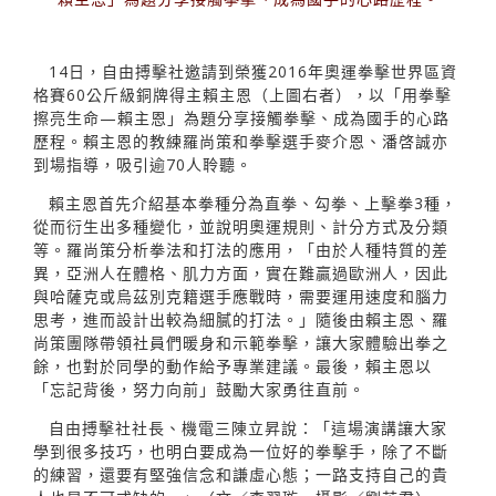
14日，自由搏擊社邀請到榮獲2016年奧運拳擊世界區資
格賽60公斤級銅牌得主賴主恩（上圖右者），以「用拳擊
擦亮生命—賴主恩」為題分享接觸拳擊、成為國手的心路
歷程。賴主恩的教練羅尚策和拳擊選手麥介恩、潘啓誠亦
到場指導，吸引逾70人聆聽。
賴主恩首先介紹基本拳種分為直拳、勾拳、上擊拳3種，
從而衍生出多種變化，並說明奧運規則、計分方式及分類
等。羅尚策分析拳法和打法的應用，「由於人種特質的差
異，亞洲人在體格、肌力方面，實在難贏過歐洲人，因此
與哈薩克或烏茲別克籍選手應戰時，需要運用速度和腦力
思考，進而設計出較為細膩的打法。」隨後由賴主恩、羅
尚策團隊帶領社員們暖身和示範拳擊，讓大家體驗出拳之
餘，也對於同學的動作給予專業建議。最後，賴主恩以
「忘記背後，努力向前」鼓勵大家勇往直前。
自由搏擊社社長、機電三陳立昇說：「這場演講讓大家
學到很多技巧，也明白要成為一位好的拳擊手，除了不斷
的練習，還要有堅強信念和謙虛心態；一路支持自己的貴