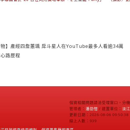
物】產經四詹蕙瑀 戽斗星人在YouTube最多人看逾34萬
擊心路歷程
個資相關問題請洽受理窗口，分機2
管理者：
潘劭愷
/ 建置單位：
淡
更新日期：2026-08-06 09:50:38
線上人數：939
淡江時報網頁使用規則
個資蒐集聲明專區