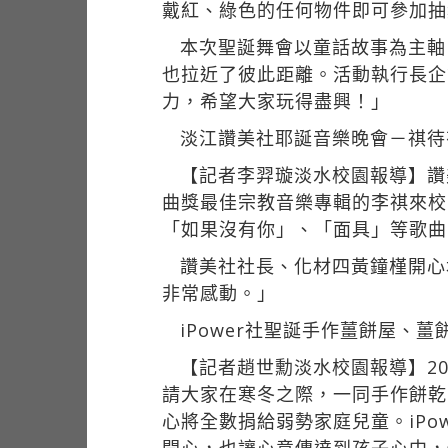
戴紅、綠色的任何物件即可參加抽
本次聖誕舞會以童話故事為主軸
也拉近了彼此距離。活動執行長企
力，希望大家玩得盡興！」
淡江讚美社耶誕音樂晚會－祺待
【記者李羿璇淡水校園報導】讚
曲獎最佳宗教音樂專輯的李祺來校
「如果沒有你」、「面具」等歌曲
讚美社社長、化材四黃鐘槿開心
非常感動。」
iPower社聖誕手作薑餅屋、薑
【記者趙世勳淡水校園報導】20
請大家在寒冬之際，一同手作餅乾。
心將全數捐給弱勢家庭兒童。iP