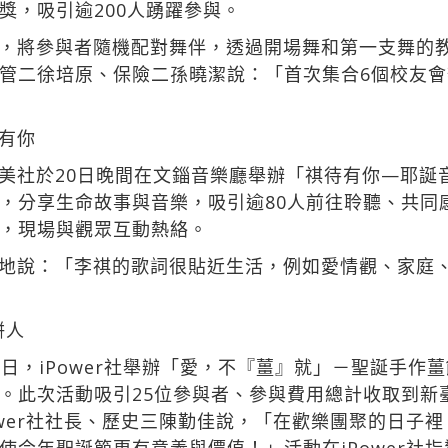
獎，吸引逾200人踴躍參與。
，將參與者隨機配對舞伴，透過開場舞和第一支舞的
管二徐培原、保險二孫曉潔說：「首次集合6個校友
有你
美社於20日晚間在文錙音樂廳舉辦「祺待有你—耶誕音
，分享生命故事與音樂，吸引逾80人前往聆聽、共同
，現場與觀眾互動熱絡。
地說：「李祺的歌詞很貼近生活，例如愛情觀、家庭
餅人
日，iPower社舉辦「愛，不『薑』就」－聖誕手作
此次活動吸引25位參與者、參與費用總計收取到新臺幣5
ower社社長、歷史三陳勤佳說，「在歡樂團聚的日子