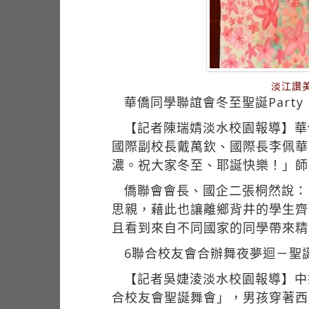
淡江讚
華僑同學聯誼會冬至聖誕Party
【記者陳瑞婧淡水校園報導】華僑
國際副校長戴萬欽、國際長李佩華
濃。祝大家冬至、耶誕快樂！」師
僑聯會會長、國企二張桐然說：
思親，藉此也讓離鄉背井的學生齊
且看到來自不同國家的同學帶來精
6聯合校友會合辦舞夜夢迴－聖
【記者吳婕淩淡水校園報導】中
合校友會聖誕舞會」，男孩穿著西