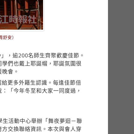
周舒安）
y」，逾200名師生齊聚歡慶佳節。
同學們也戴上耶誕帽，耶誕氛圍很
暖晚會。
紹給更多外籍生認識。每逢佳節倍
說：「今年冬至和大家一同度過，
學生活動中心舉辦「舞夜夢迴－聯
對方交換聯絡資訊。本次與會人穿