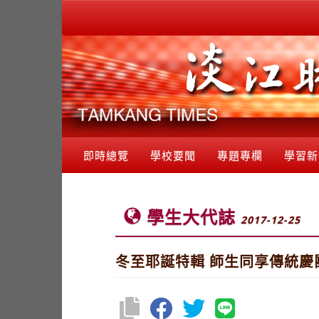
即時總覽
學校要聞
專題專欄
學習新
學生大代誌
2017-12-25
冬至耶誕特輯 師生同享傳統慶