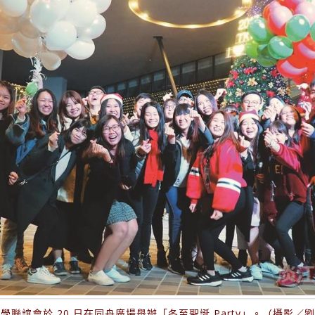
學聯誼會於 20 日在同舟廣場舉辦「冬至聖誕 Party」。（攝影／