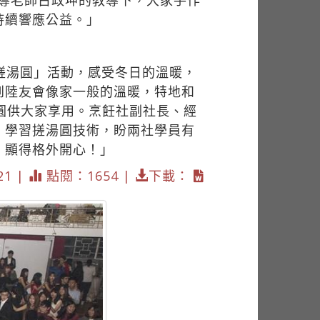
指導老師古政坤的教導下，大家手作
持續響應公益。」
搓湯圓」活動，感受冬日的溫暖，
到陸友會像家一般的溫暖，特地和
圓供大家享用。烹飪社副社長、經
、學習搓湯圓技術，盼兩社學員有
，顯得格外開心！」
21 |
點閱：1654 |
下載：