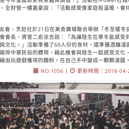
使今年聖誕節更有意義與價值！」活動在iPower社
、全財管一樓嘉豪說：「活動感覺像家庭般溫暖，會
友會、烹飪社於21日在美食廣場聯合舉辦「冬至暖冬
會會長、資管二俞涂吉說：「為讓陸生在寒冬能感受
與文化。」活動準備了60人份的食材，還準備酒釀湯
兩岸中華民俗的體現，藉此機會與陸生一起感受文化
藉由玩遊戲獲得的麵粉，在自己手中變成一顆顆湯圓
NO.1056 |
更新時間：2018-04-