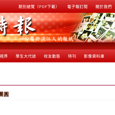
期別總覽（PDF下載）
電子報訂閱
關於我們
視界
學生大代誌
校友動態
特刊
影像資料庫
團圓