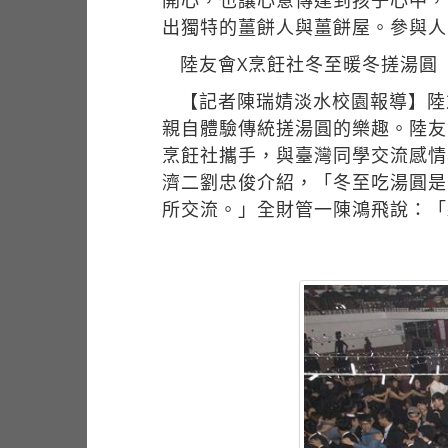
開心，也讓心意傳達到孩子心中，
出獨特的薑餅人與薑餅屋。參與人
陸友會X烹飪社冬至暖冬搓湯圓
【記者陳瑞婧淡水校園報導】陸
親自體驗傳統搓湯圓的樂趣。陸友
烹飪社攜手，與臺灣同學交流感情
濟二劉忠俊介紹，「冬至吃湯圓是
所交流。」全財管一陳鴻飛說：「