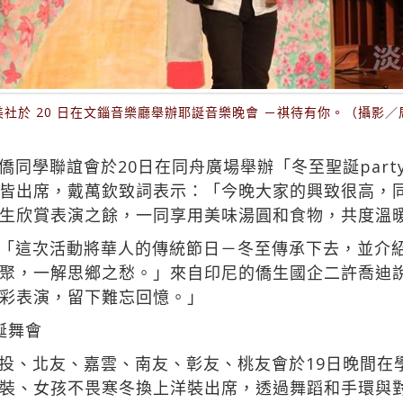
美社於 20 日在文錙音樂廳舉辦耶誕音樂晚會 －祺待有你。（攝影／
同學聯誼會於20日在同舟廣場舉辦「冬至聖誕part
皆出席，戴萬欽致詞表示：「今晚大家的興致很高，
生欣賞表演之餘，一同享用美味湯圓和食物，共度溫
「這次活動將華人的傳統節日－冬至傳承下去，並介
聚，一解思鄉之愁。」來自印尼的僑生國企二許喬迪
彩表演，留下難忘回憶。」
誕舞會
投、北友、嘉雲、南友、彰友、桃友會於19日晚間在
裝、女孩不畏寒冬換上洋裝出席，透過舞蹈和手環與