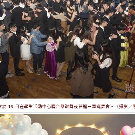
友會於 19 日在學生活動中心聯合舉辦舞夜夢迴－聖誕舞會。（攝影／