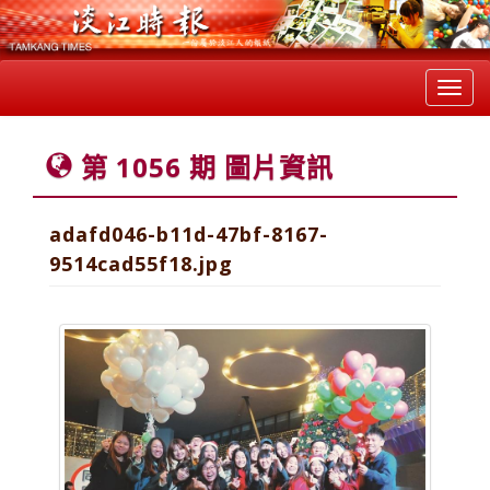
Toggl
navig
第 1056 期 圖片資訊
adafd046-b11d-47bf-8167-
9514cad55f18.jpg