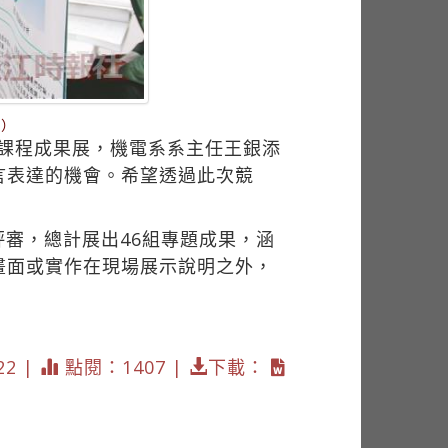
樑）
石課程成果展，機電系系主任王銀添
言表達的機會。希望透過此次競
審，總計展出46組專題成果，涵
畫面或實作在現場展示說明之外，
。
22 |
點閱：1407 |
下載：