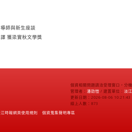
業導師與新生座談
譯 獲梁實秋文學獎
個資相關問題請洽受理窗口，分機2
管理者：
潘劭愷
/ 建置單位：
淡
更新日期：2026-08-06 10:21:43
線上人數：873
淡江時報網頁使用規則
個資蒐集聲明專區