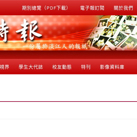
期別總覽（PDF下載）
電子報訂閱
關於我們
視界
學生大代誌
校友動態
特刊
影像資料庫