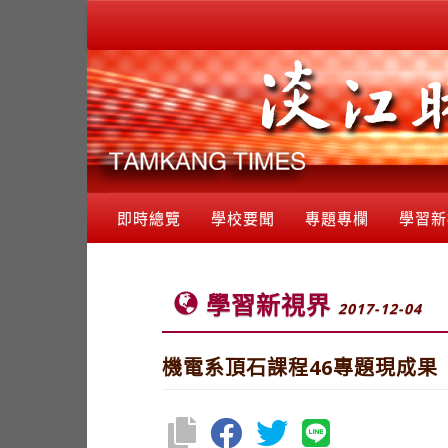
即時總覽
學校要聞
專題專欄
學習新
學習新視界
2017-12-04
機電系頂石課程46專題現成果