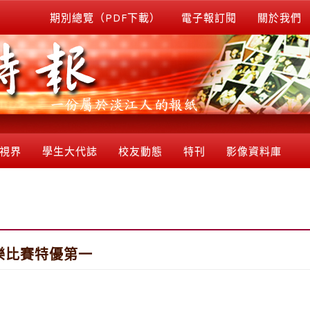
期別總覽（PDF下載）
電子報訂閱
關於我們
視界
學生大代誌
校友動態
特刊
影像資料庫
樂比賽特優第一