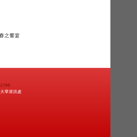
席春之饗宴
799
江大學資訊處