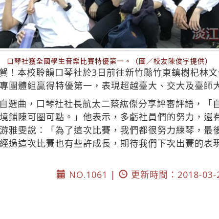
口琴社獲全國學生音樂比賽特優第一。（圖／校友陳俊宇提供）
賀！本校聆韻口琴社於3日前往新竹縣竹東鎮樹杞林文
專團體組贏得特優第一，表現超越臺大、交大及臺師
自選曲，口琴社社長航太二蔡紘傑分享評審評語，「
境鋪陳可圈可點。」他表示，多虧社員們的努力，還
游雅雯說：「為了這次比賽，我們都很努力練琴，最
經過這次比賽也有些許成長，期待我們下次出賽的表
NO.1061 |
更新時間：2018-03-