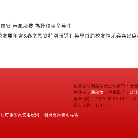
震安 春風廣披 為社稷卓育英才
界校友雙年會&春之饗宴特別報導】英專首屆校友神采奕奕出
個資相關問題請洽受理窗口，分機2
管理者：
潘劭愷
/ 建置單位：
淡
更新日期：2026-08-06 10:21:43
線上人數：1514
淡江時報網頁使用規則
個資蒐集聲明專區