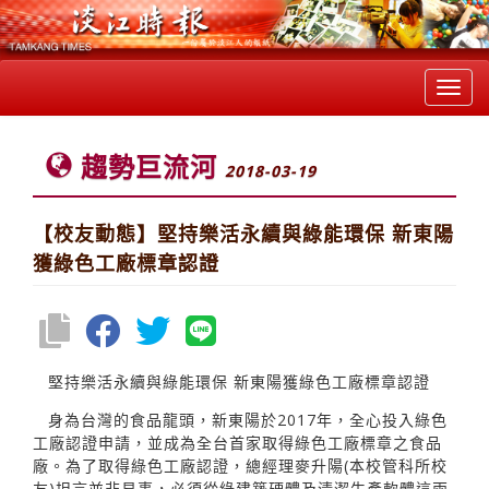
Toggl
navig
趨勢巨流河
2018-03-19
【校友動態】堅持樂活永續與綠能環保 新東陽
獲綠色工廠標章認證
堅持樂活永續與綠能環保 新東陽獲綠色工廠標章認證
身為台灣的食品龍頭，新東陽於2017年，全心投入綠色
工廠認證申請，並成為全台首家取得綠色工廠標章之食品
廠。為了取得綠色工廠認證，總經理麥升陽(本校管科所校
友)坦言並非易事，必須從綠建築硬體及清潔生產軟體這兩