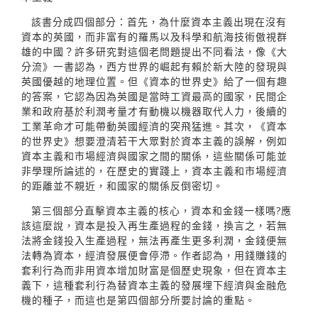
該書分成四個部分：首先，為什麼資本主義出現在沒有
資本的英國，而非富有的羅馬以及科學和航海技術傲視群
雄的中國？許多研究對這個老問題提出不同看法，像《大
分流》一書認為，西方世界的崛起有賴於新大陸的發現與
英國優越的地理位置。但《資本的世界史》給了一個有趣
的答案，它認為因為英國是當時工資最高的國家，民間企
業和政府基於利潤考量才有動機以機器取代人力，後續的
工業革命才可能帶動英國經濟的突飛猛進。其次，《資本
的世界史》想要澄清若干大眾對於資本主義的誤解，例如
資本主義和市場經濟與國家之間的關係，這些關係可能並
非學理所論述的，在歷史的實踐上，資本主義和市場經濟
的距離並不親近，和國家的關係反倒密切。
第三個部分直擊資本主義的核心，資本和金錢一樣嗎?應
該這麼說，資本是投入再生產過程的金錢，換言之，若無
法將金錢投入生產過程，無法再產生更多利潤，金錢便無
法轉為資本，經濟發展便會停滯。作者認為，用錢賺錢的
套利行為而非用資本增加財富是個歷史現象，但在資本主
義下，這種套利行為替資本主義的發展埋下經濟與金融危
機的種子，而這也是第四個部分所要討論的重點。