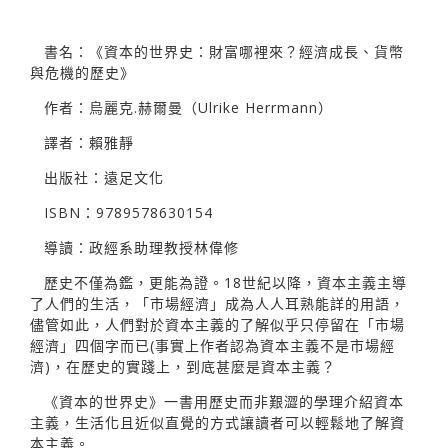
書名：《資本的世界史：財富哪裡來？經濟成長、貨幣
與危機的歷史》
作者：烏麗克.赫爾曼（Ulrike Herrmann）
譯者：賴雅靜
出版社：遠足文化
ISBN：9789578630154
導讀：政經系助理教授林偉修
歷史不僅為鑑，更能為證。18世紀以降，資本主義主導
了人們的生活，「市場經濟」成為人人耳熟能詳的用語，
儘管如此，人們對於資本主義的了解似乎只停留在「市場
經濟」四個字而已(事實上作者認為資本主義不是市場經
濟)，在歷史的實踐上，到底甚麼是資本主義？
《資本的世界史》一書用歷史而非艱澀的學理介紹資本
主義，生活化且近似直覺的方式讓讀者可以輕鬆地了解資
本主義。