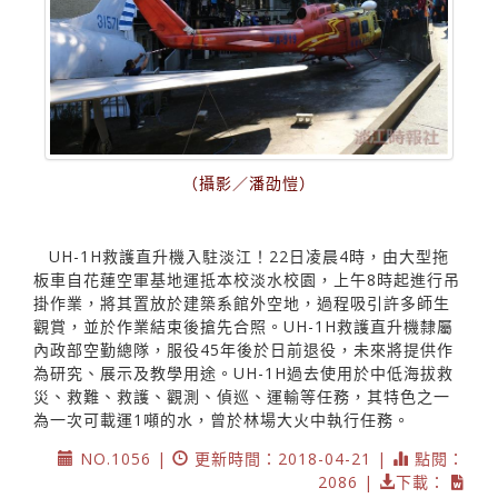
（攝影／潘劭愷）
UH-1H救護直升機入駐淡江！22日凌晨4時，由大型拖
板車自花蓮空軍基地運抵本校淡水校園，上午8時起進行吊
掛作業，將其置放於建築系館外空地，過程吸引許多師生
觀賞，並於作業結束後搶先合照。UH-1H救護直升機隸屬
內政部空勤總隊，服役45年後於日前退役，未來將提供作
為研究、展示及教學用途。UH-1H過去使用於中低海拔救
災、救難、救護、觀測、偵巡、運輸等任務，其特色之一
為一次可載運1噸的水，曾於林場大火中執行任務。
NO.1056 |
更新時間：2018-04-21 |
點閱：
2086 |
下載：