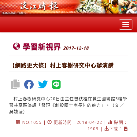
Toggl
navig
學習新視界
2017-12-18
【網路更大條】村上春樹研究中心辦演講
村上春樹研究中心20日由主任曾秋桂在覺生圖書館3樓學
習共享區演講「發現《刺殺騎士團長》的魅力」。（文／
吳婕淩）
NO.1055 |
更新時間：2018-04-22 |
點閱：
1903 |
下載：