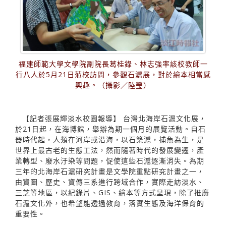
福建師範大學文學院副院長葛桂錄、林志強率該校教師一
行八人於5月21日蒞校訪問，參觀石滬展，對於繪本相當感
興趣。（攝影／陸瑩）
【記者張展輝淡水校園報導】 台灣北海岸石滬文化展，
於21日起，在海博館，舉辦為期一個月的展覽活動。自石
器時代起，人類在河岸或沿海，以石築滬，捕魚為生，是
世界上最古老的生態工法，然而隨著時代的發展變遷，產
業轉型、廢水汙染等問題，促使這些石滬逐漸消失。為期
三年的北海岸石滬研究計畫是文學院重點研究計畫之一，
由資圖、歷史、資傳三系進行跨域合作，實際走訪淡水、
三芝等地區，以紀錄片、GIS、繪本等方式呈現，除了推廣
石滬文化外，也希望能透過教育，落實生態及海洋保育的
重要性。