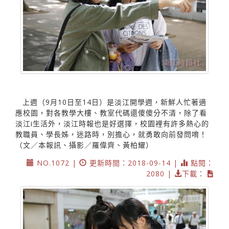
上週（9月10日至14日）是淡江開學週，新鮮人忙著適
應校園，對各教學大樓、教室代碼還傻傻分不清，除了看
淡江i生活外，淡江時報也是好選擇，校園裡有許多熱心的
教職員、學長姊，迷路時，別擔心，就勇敢向前發問唷！
（文／本報訊、攝影／羅偉齊、黃柏耀）
NO.1072 |
更新時間：2018-09-14 |
點閱：
2080 |
下載：