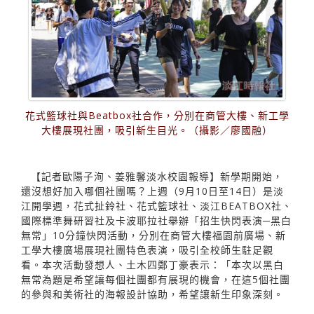
花式籃球社與Beatbox社合作，分別在商管大樓、新工學
大樓展現社團，吸引新生目光。（攝影／廖國融）
【記者歐陽子洵、姜雅馨淡水校園報導】新學期開始，
還沒想好加入哪個社團嗎？上週（9月10日至14日）是淡
江開學週，花式扯鈴社、花式籃球社、淡江BEATBOX社、
國際標準舞研習社及卡波耶拉社舉辦「招生快閃表演─黑白
無常」10分鐘快閃活動，分別在商管大樓福園前廣場、新
工學大樓廣場展現社團特色表演，吸引全校師生駐足觀
看。本次活動發想人、土木四鄭丁豪表示：「本次以黑白
無常為題是希望讓每個社團都有展現的機會，在這5個社團
的參與和美術社的海報設計協助，希望讓新生印象深刻。