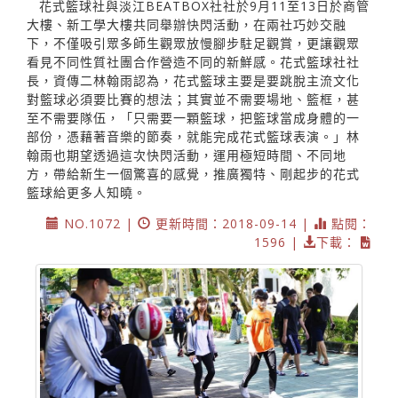
花式籃球社與淡江BEATBOX社社於9月11至13日於商管
大樓、新工學大樓共同舉辦快閃活動，在兩社巧妙交融
下，不僅吸引眾多師生觀眾放慢腳步駐足觀賞，更讓觀眾
看見不同性質社團合作營造不同的新鮮感。花式籃球社社
長，資傳二林翰雨認為，花式籃球主要是要跳脫主流文化
對籃球必須要比賽的想法；其實並不需要場地、籃框，甚
至不需要隊伍，「只需要一顆籃球，把籃球當成身體的一
部份，憑藉著音樂的節奏，就能完成花式籃球表演。」林
翰雨也期望透過這次快閃活動，運用極短時間、不同地
方，帶給新生一個驚喜的感覺，推廣獨特、剛起步的花式
籃球給更多人知曉。
NO.1072 |
更新時間：2018-09-14 |
點閱：
1596 |
下載：