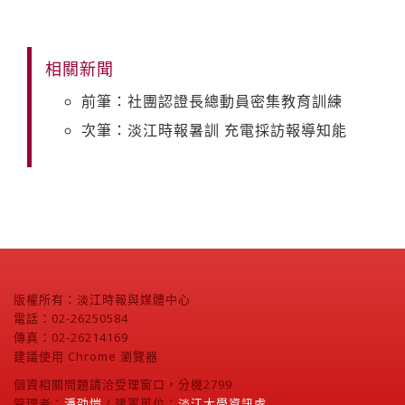
相關新聞
前筆：社團認證長總動員密集教育訓練
次筆：淡江時報暑訓 充電採訪報導知能
版權所有：淡江時報與媒體中心
電話：02-26250584
傳真：02-26214169
建議使用 Chrome 瀏覽器
個資相關問題請洽受理窗口，分機2799
管理者：
潘劭愷
/ 建置單位：
淡江大學資訊處