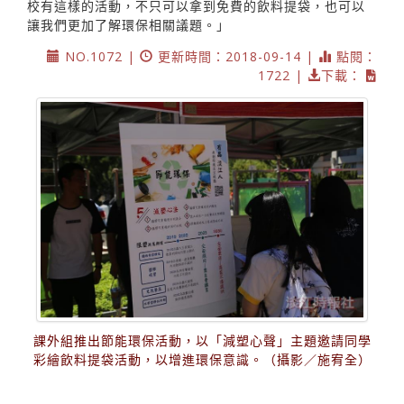
校有這樣的活動，不只可以拿到免費的飲料提袋，也可以
讓我們更加了解環保相關議題。」
NO.1072 |
更新時間：2018-09-14 |
點閱：
1722 |
下載：
課外組推出節能環保活動，以「減塑心聲」主題邀請同學
彩繪飲料提袋活動，以增進環保意識。（攝影／施宥全）