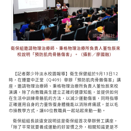
衛保組邀請物理治療師、秉格物理治療所負責人董怡辰來
校說明「預防肌肉骨骼傷害」。（攝影／廖國融）
【記者鄭少玲淡水校園報導】衛生保健組於9月13日12
時，在鍾靈中正堂（Q409）舉辦「預防肌肉骨骼傷害」講
座，邀請物理治療師、秉格物理治療所負責人董怡辰來校
演講，除了向教職員生建立正確的健康知能，並提供如何
在生活中訓練骨骼肌的方法，以減少運動傷害，同時指導
正確運用自身的力量恢復身體機能以消除疼痛感，並以毛
巾操教學方式，讓60位教職員一起站起來動一動。
衛保組組長談遠安說明這是衛保組首次舉辦勞工講座，
「除了平常就要養成運動的好習慣之外，相關知識更是不