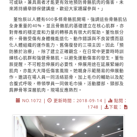
可或缺，兼具兩者才能更有效地預防骨骼肌肉的傷害，未
來將持續舉辦保健講座，歡迎大家踴躍參與。」
董怡辰以人體有600多條骨骼肌開場，強調這些骨骼肌佔
全身重量的40%，並且骨骼肌的基礎建立在核心肌群，亦
對脊椎的穩定度和力量的轉移具有很大的幫助。董怡辰分
析，骨骼受傷有身體機能退化、動作錯誤與不良習慣而惡
化人體組織的運作能力、舊傷復發的三項主因，因此「預
防勝於治療」，除了建立正確觀念，在日常中更要時時訓
練核心肌群和強健骨骼肌，以避免運動傷害的發生。董怡
辰提醒，不可輕忽伸展的必要性，伸展用途在延展緊繃的
肌肉，亦能大大降低傷害風險。她親身示範簡易的伸展動
作，邀請在場人員一同活絡筋骨，加上毛巾的輔助以及配
合腹式呼吸，帶領學員一同做毛巾操，活動腰部、頸部及
肩胛骨等深層肌肉，現場反應熱烈。
NO.1072 |
更新時間：2018-09-14 |
點閱：
1748 |
下載：