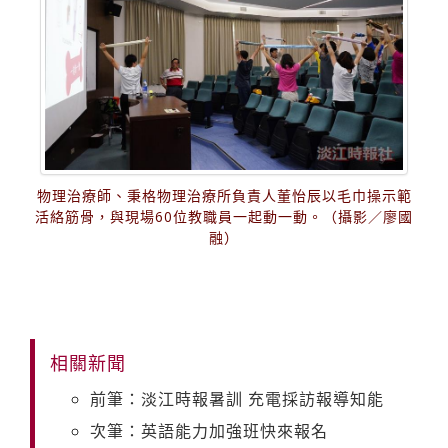
物理治療師、秉格物理治療所負責人董怡辰以毛巾操示範
活絡筋骨，與現場60位教職員一起動一動。（攝影／廖國
融）
相關新聞
前筆：淡江時報暑訓 充電採訪報導知能
次筆：英語能力加強班快來報名