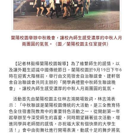
蘭陽校園舉辦中秋晚會，讓校內師生感受濃厚的中秋人月
兩團圓的氣氛。（圖／蘭陽校園主任室提供）
【記者林毅樺蘭陽校園報導】為了維繫師生的感情，以
及讓外籍生認識中國傳統節日，蘭陽校園於9月19日下午6
時在迎賓大階梯前，舉行由文苑宿舍自治聯誼會、建軒宿
舍自治聯誼會共同主辦的「開學典禮暨中秋師生聯誼晚
會」，讓校內師生感受濃厚的中秋人月兩團圓的氣氛。
活動首先由蘭陽校園主任林志鴻開場致詞，林志鴻表
示：「中秋聯誼是蘭陽校園傳統的大活動，是三全教育特
色全住宿書院教育中的重要特色活動之一，從開創第一年
起舉辦至今深受師生的喜愛，同時期望藉著這次活動，增
進同學與老師間的感情，亦祝福大家有個快樂的大學生
活！」會中由街舞社進行開場表演，動感十足的舞步將氣