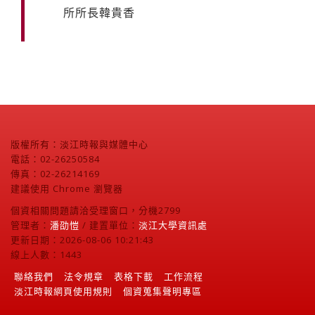
所所長韓貴香
版權所有：淡江時報與媒體中心
電話：02-26250584
傳真：02-26214169
建議使用 Chrome 瀏覽器
個資相關問題請洽受理窗口，分機2799
管理者：
潘劭愷
/ 建置單位：
淡江大學資訊處
更新日期：2026-08-06 10:21:43
線上人數：1443
聯絡我們
法令規章
表格下載
工作流程
淡江時報網頁使用規則
個資蒐集聲明專區