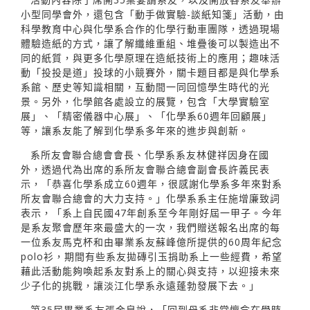
小型同學會外，還包含「動手做實驗-談紙知箋」活動，由
科學教育中心與化學系合作的化學行動車團隊，透過現場
體驗造紙的方式，讓了解纖維重組、堆疊後可以製造出不
同的紙質，與更多化學原理在造紙技術上的應用；趣味活
動「投投是道」投球的小競賽外，關卡題目都是與化學系
系館、歷史等知識相關，互動間一同回憶學生時代的光
景。另外，化學館各處設立的展覽，包含「大學實驗室
展」、「精密儀器中心展」、「化學系60週年回顧展」
等，讓系友能了解到化學系多年來的進步與創新。
系所友會聯合總會會長、化學系系友林健祥因身在國
外，透過代為出席的系所友會聯合總會副會長許義民表
示，「恭喜化學系成立60週年，很感謝化學系多年來對系
所友會聯合總會的大力支持。」化學系系主任施增廉致詞
表示，「系上自民國47年創系至今年剛好屆一甲子。今年
是系友聚會歷年來最盛大的一次，我們贈送報名出席的每
一位系友馬克杯和由畢業系友蘇峰億所提供的60周年紀念
polo衫，期間有些系友拋磚引玉捐助系上一些經費，希望
藉此活動能夠喚起系友對系上的關心與支持，以迎接未來
少子化的挑戰，讓淡江化學系永遠蓬勃發展下去。」
第35屆畢業系友張金泉說，「回到母系非常懷念在學時