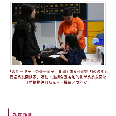
「淡化一甲子，榮譽一輩子」化學系於6日舉辦「60週年系
慶暨系友回娘家」活動，邀請全臺各地的化學系系友回淡
江重憶聚往日時光。（攝影／周舒安）
相關新聞