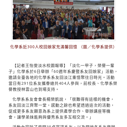
化學系近300人校回娘家充滿馨回憶 （圖／化學系提供）
【記者王怡雯淡水校園報導】「淡化一甲子，榮譽一輩
子」化學系於6日舉辦「60週年系慶暨系友回娘家」活動，
邀請全臺各地的化學系系友回淡江重憶聚往日時光。活動
當日有291位系友攜眷總共404人參與，前校長、化學系榮
譽教授林雲山也到場支持。
化學系系友會會長楊榮凱說，「很難得有這樣的機會，
系友回淡江齊聚一堂，感動之餘也希望透過這次的活動，
促成更多系友願意為系上提供產學合作、舉辦講座等機
會，讓學弟妹能夠與優秀系友多互相交流。」
活動內容除了席開35桌宴請系友，以及開放各系友舉辦