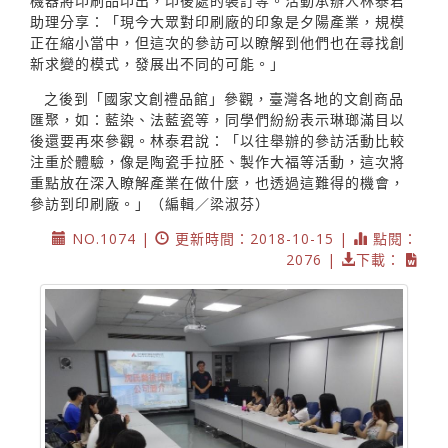
機器將印刷品印出，印後處的裝訂等。活動承辦人林泰君
助理分享：「現今大眾對印刷廠的印象是夕陽產業，規模
正在縮小當中，但這次的參訪可以瞭解到他們也在尋找創
新求變的模式，發展出不同的可能。」
之後到「國家文創禮品館」參觀，臺灣各地的文創商品
匯聚，如：藍染、法藍瓷等，同學們紛紛表示琳瑯滿目以
後還要再來參觀。林泰君說：「以往舉辦的參訪活動比較
注重於體驗，像是陶瓷手拉胚、製作大福等活動，這次將
重點放在深入瞭解產業在做什麼，也透過這難得的機會，
參訪到印刷廠。」（編輯／梁淑芬）
NO.1074 |
更新時間：2018-10-15 |
點閱：
2076 |
下載：