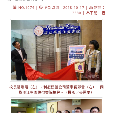
NO.1074 |
更新時間：2018-10-17 |
點閱：
2380 |
下載：
校長葛煥昭（左）、利挺建設公司董事長鄭雲（右）一同
為淡江學園住宿書院揭牌。（攝影／麥麗雯）