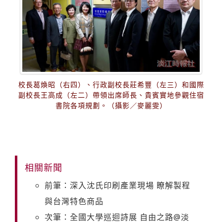
校長葛煥昭（右四）、行政副校長莊希豐（左三）和國際
副校長王高成（左二）帶領出席師長、貴賓實地參觀住宿
書院各項規劃。（攝影／麥麗雯）
相關新聞
前筆：深入沈氏印刷產業現場 瞭解製程
與台灣特色商品
次筆：全國大學巡迴詩展 自由之路@淡