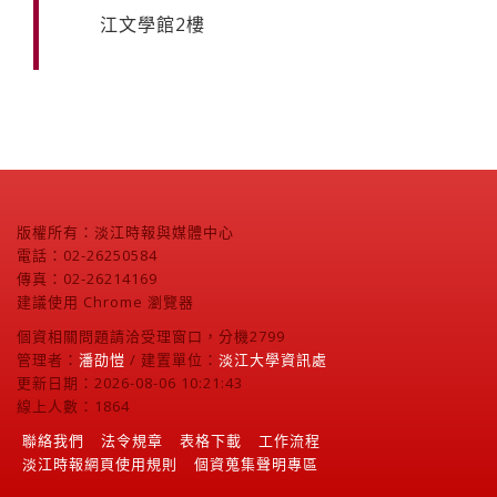
江文學館2樓
版權所有：淡江時報與媒體中心
電話：02-26250584
傳真：02-26214169
建議使用 Chrome 瀏覽器
個資相關問題請洽受理窗口，分機2799
管理者：
潘劭愷
/ 建置單位：
淡江大學資訊處
更新日期：2026-08-06 10:21:43
線上人數：1864
聯絡我們
法令規章
表格下載
工作流程
淡江時報網頁使用規則
個資蒐集聲明專區