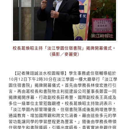
校長葛煥昭主持「淡江學園住宿書院」揭牌開幕儀式。
（攝影／麥麗雯）
【記者陳翊誠淡水校園報導】學生事務處住宿輔導組於
10月12日下午2時30分在淡江學園一樓大廳舉行「淡江學
園住宿書院」揭牌開幕儀式。首先由學務長林俊宏進行引
言，再由葛校長和書院物主利挺建設公司董事長鄭雲一同
揭牌揭開序幕，行政副校長莊希豐、國際副校長王高成及
多位一級單位主管蒞臨觀禮。校長葛煥昭主持致詞表示，
「淡江學園內部管理優良，住宿書院落成後能夠增進學生
通識教育、增加國際觀和跨文化涵養。藉由這些多元的學
習功能讓同學的學習歷程更為豐富。」隨後由學務長帶領
住宿學生和書院導師，引導出席師長、貴賓實地參觀住宿