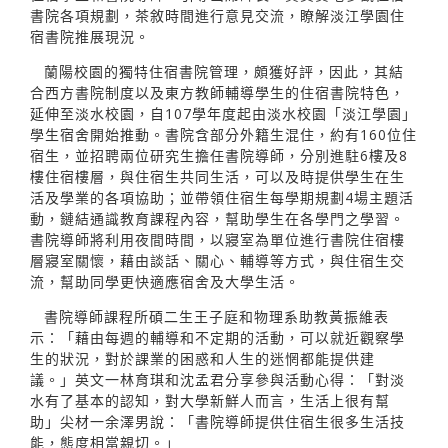
書院各項規劃，茶敘時間進行意見交流，瞭解淡江學園住
宿書院推展現況。
蘭陽校園的獨特住宿書院管理，頗獲好評，因此，其結
合西方書院制度以及東方教師輔導學生的住宿書院特色，
延伸至淡水校園，自107學年度起由淡水校園「淡江學園」
學生宿舍開始推動。書院含部分外籍生混住，約有160位住
宿生，並招聘兩位研究生擔任書院導師，分別進駐6樓及8
樓住宿樓層，與住宿生共同生活，可以及時提供學生在生
活及學業的各項協助；並帶領住宿生每學期規劃4場主題活
動，鏈結通識教育課程內容，幫助學生在各學門之學習。
書院導師將利用夜間時間，以寢室為單位進行書院住宿樓
層寢室關懷，藉由談話、關心、輔導等方式，與住宿生交
流，幫助同學更快適應宿舍及大學生活。
書院導師課程所碩二生王子庭和物理系助教黃振維表
示：「藉由每週的輔導和不定期的活動，可以就近觀察學
生的狀況，對於課業的困惑和人生的迷惘都能提供建
議。」英文一林育琪和沈孟君分享參與活動心得：「對淡
水有了基本的認知，對大學新鮮人而言，生活上很有幫
助」尖材一余澤男說：「書院導師提供住宿生很多生活技
能，態度相當親切。」