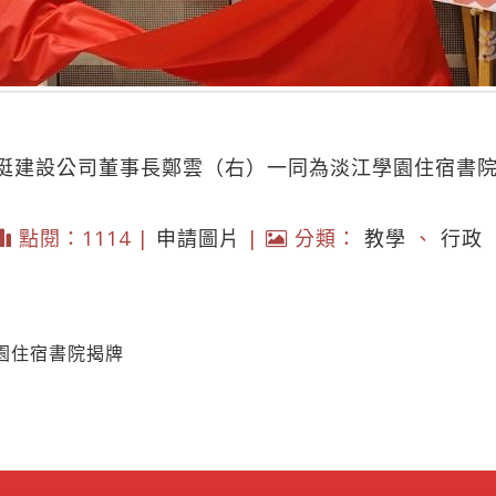
挺建設公司董事長鄭雲（右）一同為淡江學園住宿書
點閱：1114 |
申請圖片
|
分類：
教學
、
行政
園住宿書院揭牌