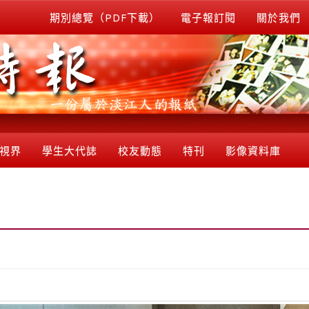
期別總覽（PDF下載）
電子報訂閱
關於我們
視界
學生大代誌
校友動態
特刊
影像資料庫