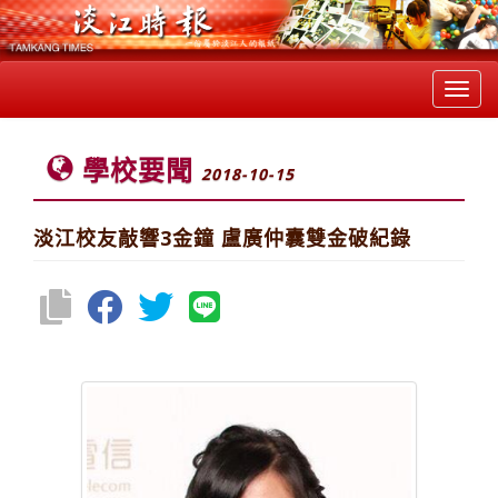
Toggl
navig
學校要聞
2018-10-15
淡江校友敲響3金鐘 盧廣仲囊雙金破紀錄