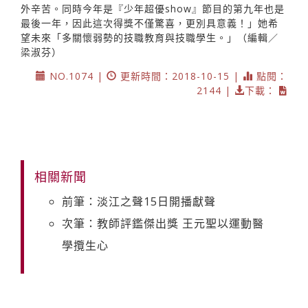
外辛苦。同時今年是『少年超優show』節目的第九年也是
最後一年，因此這次得獎不僅驚喜，更別具意義！」她希
望未來「多關懷弱勢的技職教育與技職學生。」（編輯／
梁淑芬）
NO.1074 |
更新時間：2018-10-15 |
點閱：
2144 |
下載：
相關新聞
前筆：淡江之聲15日開播獻聲
次筆：教師評鑑傑出獎 王元聖以運動醫
學攬生心