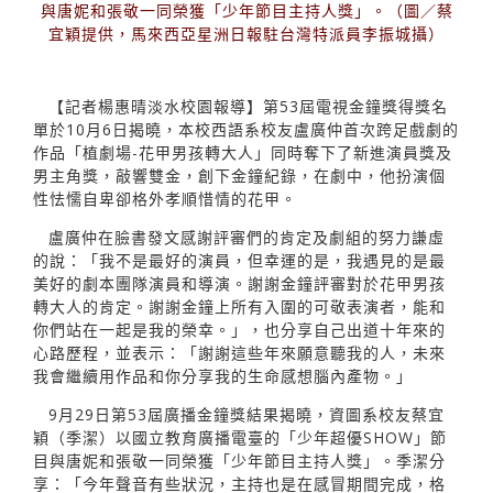
與唐妮和張敬一同榮獲「少年節目主持人獎」。（圖／蔡
宜穎提供，馬來西亞星洲日報駐台灣特派員李振城攝）
【記者楊惠晴淡水校園報導】第53屆電視金鐘獎得獎名
單於10月6日揭曉，本校西語系校友盧廣仲首次跨足戲劇的
作品「植劇場-花甲男孩轉大人」同時奪下了新進演員獎及
男主角獎，敲響雙金，創下金鐘紀錄，在劇中，他扮演個
性怯懦自卑卻格外孝順惜情的花甲。
盧廣仲在臉書發文感謝評審們的肯定及劇組的努力謙虛
的說：「我不是最好的演員，但幸運的是，我遇見的是最
美好的劇本團隊演員和導演。謝謝金鐘評審對於花甲男孩
轉大人的肯定。謝謝金鐘上所有入圍的可敬表演者，能和
你們站在一起是我的榮幸。」，也分享自己出道十年來的
心路歷程，並表示：「謝謝這些年來願意聽我的人，未來
我會繼續用作品和你分享我的生命感想腦內產物。」
9月29日第53屆廣播金鐘獎結果揭曉，資圖系校友蔡宜
穎（季潔）以國立教育廣播電臺的「少年超優SHOW」節
目與唐妮和張敬一同榮獲「少年節目主持人獎」。季潔分
享：「今年聲音有些狀況，主持也是在感冒期間完成，格