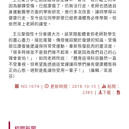
因為腳踝受傷，已經康復了，仍無法行走。老師也透過自
身運動醫學方面的學術研究，進行多次改善，讓同學得以
健康行走，至今這位同學即使已經修滿體育必修學期，但
依然來上老師的課堂。
王元聖個性十分豪邁大方，談笑間能體會到老師對學生
的盡心盡力，接近尾聲，傳授幾招關於復健的知識，受傷
部位康復後建議保持常常運動，重新恢復肌肉的靈活度，
「很多時候並不是我們做不起來，都是因為我們自己的心
理會害怕！」，如同老師所說：「體育這項科目雖然一直
不受重視，但希望能透過這堂課讓同學們擁有健康體態與
正向心態，絕對是能讓你受用一輩子！」（編輯／梁淑
芬）
NO.1074 |
更新時間：2018-10-15 |
點閱：
2383 |
下載：
相關新聞