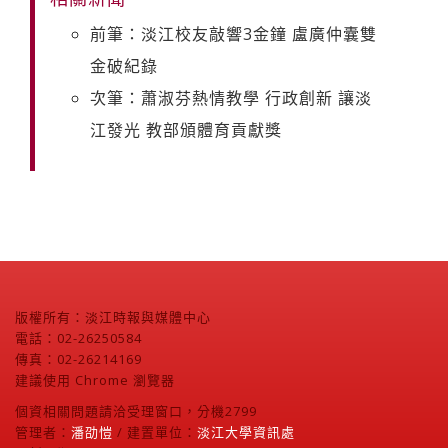
前筆：淡江校友敲響3金鐘 盧廣仲囊雙
金破紀錄
次筆：蕭淑芬熱情教學 行政創新 讓淡
江發光 教部頒體育貢獻獎
版權所有：淡江時報與媒體中心
電話：02-26250584
傳真：02-26214169
建議使用 Chrome 瀏覽器
個資相關問題請洽受理窗口，分機2799
管理者：
潘劭愷
/ 建置單位：
淡江大學資訊處