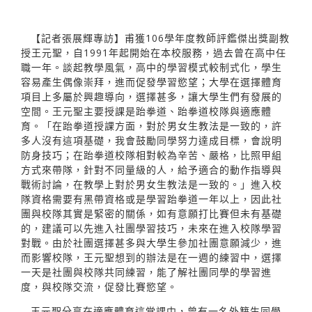
【記者張展輝專訪】甫獲106學年度教師評鑑傑出獎副教
授王元聖，自1991年起開始在本校服務，過去曾在高中任
職一年。談起教學風氣，高中的學習模式較制式化，學生
容易產生偶像崇拜，進而促發學習慾望；大學在選擇體育
項目上多屬於興趣導向，選擇甚多，讓大學生們有發展的
空間。王元聖主要授課是跆拳道、跆拳道校隊與適應體
育。「在跆拳道授課方面，對於男女生教法是一致的，許
多人沒有這項基礎，我會鼓勵同學努力達成目標，會說明
防身技巧；在跆拳道校隊相對較為辛苦、嚴格，比照甲組
方式來帶隊，針對不同量級的人，給予適合的動作指導與
戰術討論，在教學上對於男女生教法是一致的。」進入校
隊資格需要有黑帶資格或是學習跆拳道一年以上，因此社
團與校隊其實是緊密的關係，如有意願打比賽但未有基礎
的，建議可以先進入社團學習技巧，未來在進入校隊學習
對戰。由於社團選擇甚多與大學生參加社團意願減少，進
而影響校隊，王元聖想到的辦法是在一週的練習中，選擇
一天是社團與校隊共同練習，能了解社團同學的學習進
度，與校隊交流，促發比賽慾望。
王元聖分享在適應體育這堂課中，曾有一名外籍生同學