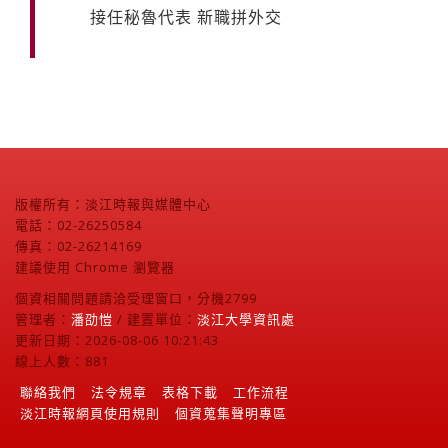
接任秘魯代表 新職拼外交
版權所有：淡江時報與媒體中心
電話：02-26250584
傳真：02-26214169
建議使用 Chrome 瀏覽器
個資相關問題請洽受理窗口，分機2799
管理者：
潘劭愷
/ 建置單位：
淡江大學資訊處
更新日期：2026-08-06 10:21:43
線上人數：881
聯絡我們
法令規章
表格下載
工作流程
淡江時報網頁使用規則
個資蒐集聲明專區