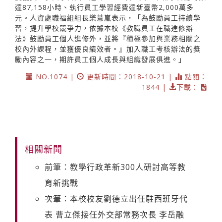
達87,158小時、執行員工學習經費達新臺幣2,000萬多
元。人資處職福組組長樂薏嵐表示，「為鼓勵員工持續學
習，提升學校競爭力，依據本校《教職員工在職進修辦
法》鼓勵員工個人進修外，並將『積極參加與業務相關之
校內外課程，並獲優良績效者。』加入職工考核辦法的獎
勵內容之一，期許員工個人成長與組織發展俱進。」
NO.1074 |
更新時間：2018-10-21 |
點閱：
1844 |
下載：
相關新聞
前筆：教學行政革新300人研討高等教
育新挑戰
次筆：本校校友劉德立出任駐西班牙代
表 曹立傑接任外交部常務次長 李岳融