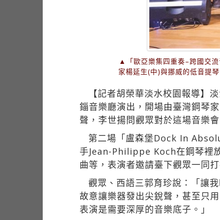
▲「歐亞樂集四重奏–跨國交流
家楊延生(中)與挪威的低音提琴音樂家
【記者胡榮華淡水校園報導】淡
錙音樂廳演出，開場由臺灣鋼琴家
聲，李世揚問觀眾對於這場音樂會
第二場「盧森堡Dock In Abs
手Jean-Philippe Ko
曲等，表演者邀請臺下觀眾一同打
觀眾、西語三郭育珍說：「讓我
故意讓樂器發出尖銳聲，甚至只用
表演是需要深厚的音樂底子。」