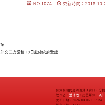
NO.1074 |
更新時間：2018-10-
圖館
外交三皮韻和 19日赴總統府受證
個資相關問題請洽受理窗口，分機2
管理者：
潘劭愷
/ 建置單位：
淡
更新日期：2026-08-06 10:21:43
線上人數：1172