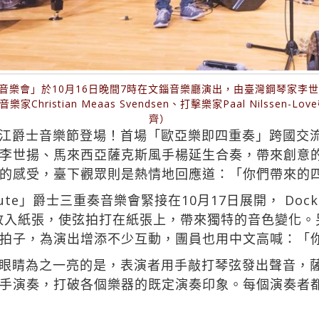
音樂會」於10月16日晚間7時在文錙音樂廳演出，由臺灣鋼琴家李世
Christian Meaas Svendsen、打擊樂家Paal Nilssen
齊）
江爵士音樂節登場！首場「歐亞樂即四重奏」跨國交流音
李世揚、馬來西亞薩克斯風手楊延生合奏，帶來創意
的感受，臺下觀眾則是熱情地回應道：「你們帶來的
olute」爵士三重奏音樂會緊接在10月17日展開， Dock 
ch在鋼琴裡放入紙張，使弦拍打在紙張上，帶來獨特的音色
拍子，為演出增添不少互動，團員也用中文高喊：「
眼睛為之一亮的是，表演者用手敲打琴弦發出聲音，
手演奏，打破各個樂器的既定演奏印象。每個演奏者