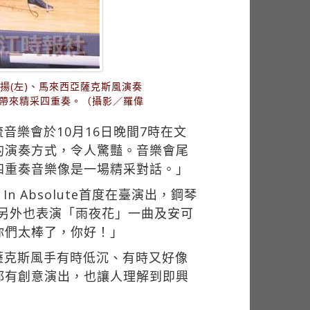
揚(左)、馬來西亞薩克斯風演奏
-Love帶來精采四重奏。（攝影／羅偉
樂會於10月16日晚間7時在文
的演奏方式，令人驚豔。音樂會尾
四重奏音樂像是一場精采對話。」
In Absolute首度在臺演出，鋼琴
變化。另外也表演「雨夜花」一曲及安可
你們太棒了，你好！」
薩克斯風手有時低沉、有時又好像
都有創意演出，也讓人理解到即興