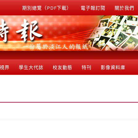
期別總覽（PDF下載）
電子報訂閱
關於我們
視界
學生大代誌
校友動態
特刊
影像資料庫